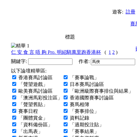
遊客:
註冊
賽
標題
仁 安 食 言 唔 夠 Pro. 明紹騎萬里跑香港杯
(
1
2
)
關鍵字:
作者:
以下論壇精華區:
香港賽馬討論區
「賽事論戰」
「聲望遊戲」
日本賽馬討論區
歐美賽馬討論區
「歐洲級際賽事排位與結果」
「澳洲馬彩投注區」
香港國際賽事討論區
「聲望舊貼」
賽馬相簿
賽事日程
「賽事排位」
「團體賞金」
資料記錄
「資料備份區」
「過期投注貼」
「出馬表」
「賽事結果」