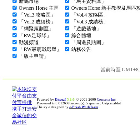
新馬市場
「馬主資料庫」
Owners Horse 主區
Owners Horse 新手教學及馬
「Vol.3 攻略區」
「Vol.4 攻略區」
「Vol.2 成績榜」
「Vol.3 成績榜」
「網聚策劃區」
「遊戲基地」
「RW足球隊」
綜合體壇
動漫頻道
「周邊及貼圖」
「RW最萌戰選舉」
站務公告
「版主申請」
當前時區 GMT+8, 現
Powered by
Discuz!
5.0.0
© 2001-2006
Comsenz Inc.
Processed in 0.012639 second(s), 5 queries , Gzip enabled
The style designed by
e-Fresh WorkTeam