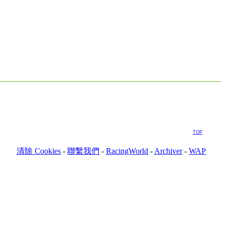
TOP
清除 Cookies
-
聯繫我們
-
RacingWorld
-
Archiver
-
WAP