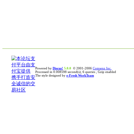
Powered by
Discuz!
5.0.0
© 2001-2006
Comsenz Inc.
Processed in 0.008598 second(s), 6 queries , Gzip enabled
The style designed by
e-Fresh WorkTeam