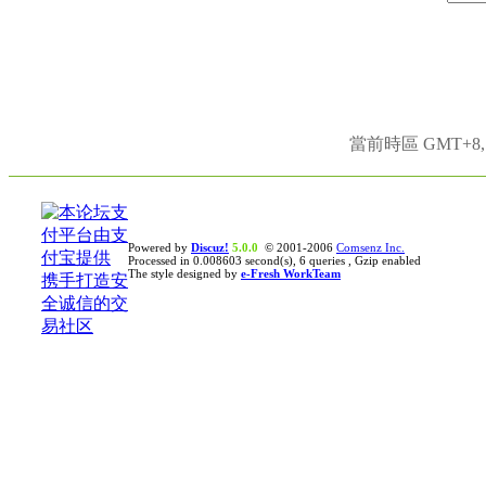
當前時區 GMT+8, 現
Powered by
Discuz!
5.0.0
© 2001-2006
Comsenz Inc.
Processed in 0.008603 second(s), 6 queries , Gzip enabled
The style designed by
e-Fresh WorkTeam