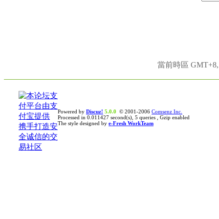
當前時區 GMT+8, 現
Powered by
Discuz!
5.0.0
© 2001-2006
Comsenz Inc.
Processed in 0.011427 second(s), 5 queries , Gzip enabled
The style designed by
e-Fresh WorkTeam