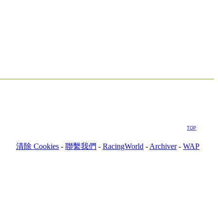
TOP
清除 Cookies
-
聯繫我們
-
RacingWorld
-
Archiver
-
WAP