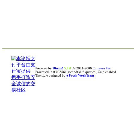
Powered by
Discuz!
5.0.0
© 2001-2006
Comsenz Inc.
Processed in 0.008561 second(s), 6 queries , Gzip enabled
The style designed by
e-Fresh WorkTeam