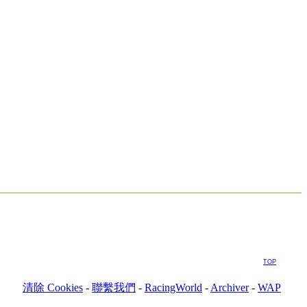
TOP
清除 Cookies
-
聯繫我們
-
RacingWorld
-
Archiver
-
WAP