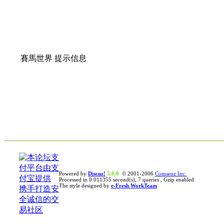
賽馬世界 提示信息
Powered by
Discuz!
5.0.0
© 2001-2006
Comsenz Inc.
Processed in 0.011355 second(s), 7 queries , Gzip enabled
The style designed by
e-Fresh WorkTeam