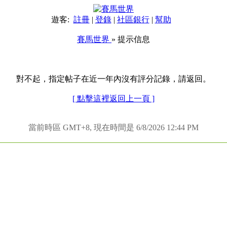
遊客:
註冊
|
登錄
|
社區銀行
|
幫助
賽馬世界
» 提示信息
對不起，指定帖子在近一年內沒有評分記錄，請返回。
[ 點擊這裡返回上一頁 ]
當前時區 GMT+8, 現在時間是 6/8/2026 12:44 PM