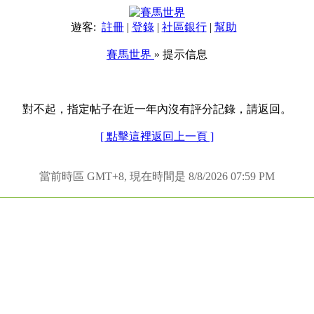
遊客:
註冊
|
登錄
|
社區銀行
|
幫助
賽馬世界
» 提示信息
對不起，指定帖子在近一年內沒有評分記錄，請返回。
[ 點擊這裡返回上一頁 ]
當前時區 GMT+8, 現在時間是 8/8/2026 07:59 PM