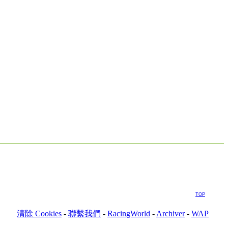
TOP
清除 Cookies
-
聯繫我們
-
RacingWorld
-
Archiver
-
WAP