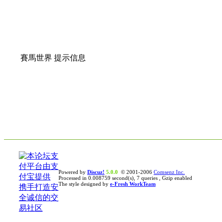
賽馬世界 提示信息
Powered by
Discuz!
5.0.0
© 2001-2006
Comsenz Inc.
Processed in 0.008759 second(s), 7 queries , Gzip enabled
The style designed by
e-Fresh WorkTeam