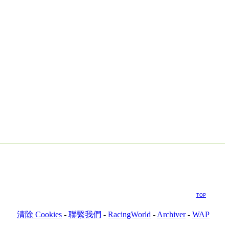
TOP
清除 Cookies
-
聯繫我們
-
RacingWorld
-
Archiver
-
WAP