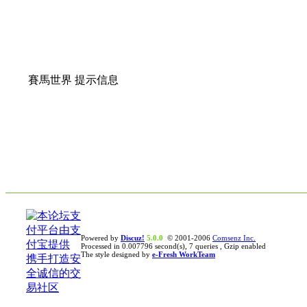
賽馬世界 提示信息
Powered by
Discuz!
5.0.0
© 2001-2006
Comsenz Inc.
Processed in 0.007796 second(s), 7 queries , Gzip enabled
The style designed by
e-Fresh WorkTeam