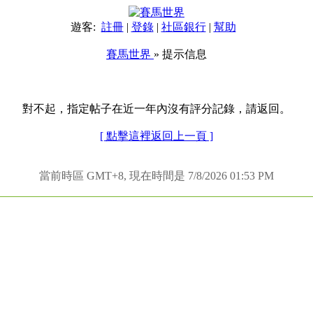
遊客:
註冊
|
登錄
|
社區銀行
|
幫助
賽馬世界
» 提示信息
對不起，指定帖子在近一年內沒有評分記錄，請返回。
[ 點擊這裡返回上一頁 ]
當前時區 GMT+8, 現在時間是 7/8/2026 01:53 PM