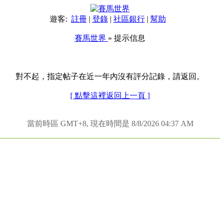
遊客:
註冊
|
登錄
|
社區銀行
|
幫助
賽馬世界
» 提示信息
對不起，指定帖子在近一年內沒有評分記錄，請返回。
[ 點擊這裡返回上一頁 ]
當前時區 GMT+8, 現在時間是 8/8/2026 04:37 AM