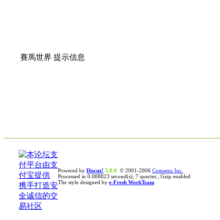
賽馬世界 提示信息
Powered by
Discuz!
5.0.0
© 2001-2006
Comsenz Inc.
Processed in 0.008823 second(s), 7 queries , Gzip enabled
The style designed by
e-Fresh WorkTeam