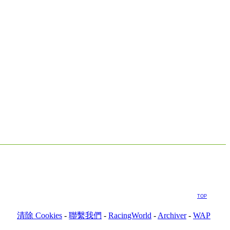
TOP
清除 Cookies
-
聯繫我們
-
RacingWorld
-
Archiver
-
WAP