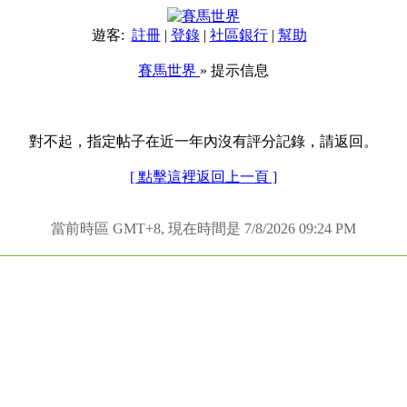
遊客:
註冊
|
登錄
|
社區銀行
|
幫助
賽馬世界
» 提示信息
對不起，指定帖子在近一年內沒有評分記錄，請返回。
[ 點擊這裡返回上一頁 ]
當前時區 GMT+8, 現在時間是 7/8/2026 09:24 PM