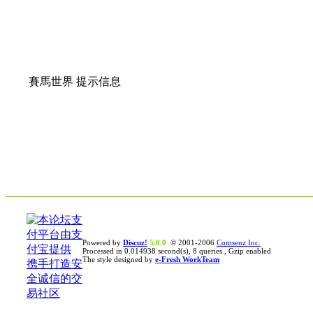
賽馬世界 提示信息
Powered by
Discuz!
5.0.0
© 2001-2006
Comsenz Inc.
Processed in 0.014938 second(s), 8 queries , Gzip enabled
The style designed by
e-Fresh WorkTeam