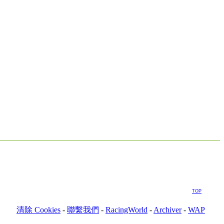
TOP
清除 Cookies
-
聯繫我們
-
RacingWorld
-
Archiver
-
WAP