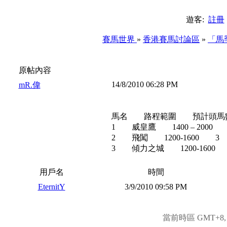
遊客:
註冊
賽馬世界
»
香港賽馬討論區
»
「馬
原帖內容
14/8/2010 06:28 PM
mR.偉
馬名 路程範圍 預計頭馬
1 威皇鷹 1400 – 2000 
2 飛闖 1200-1600 3 8
3 傾力之城 1200-1600 
用戶名
時間
EternitY
3/9/2010 09:58 PM
當前時區 GMT+8, 現