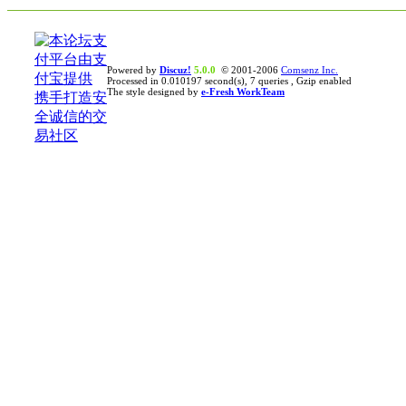
Powered by
Discuz!
5.0.0
© 2001-2006
Comsenz Inc.
Processed in 0.010197 second(s), 7 queries , Gzip enabled
The style designed by
e-Fresh WorkTeam