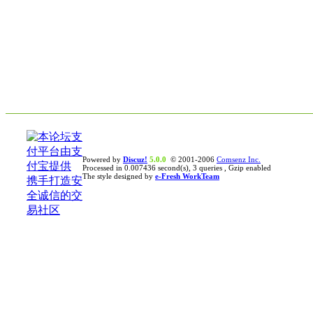
Powered by
Discuz!
5.0.0
© 2001-2006
Comsenz Inc.
Processed in 0.007436 second(s), 3 queries , Gzip enabled
The style designed by
e-Fresh WorkTeam