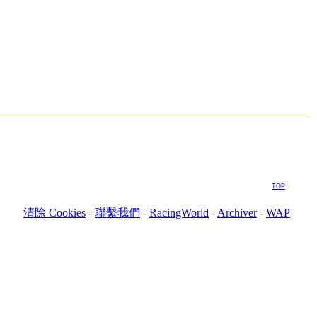
TOP
清除 Cookies
-
聯繫我們
-
RacingWorld
-
Archiver
-
WAP