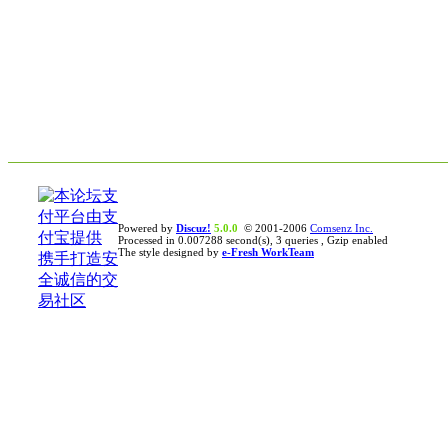
Powered by
Discuz!
5.0.0
© 2001-2006
Comsenz Inc.
Processed in 0.007288 second(s), 3 queries , Gzip enabled
The style designed by
e-Fresh WorkTeam