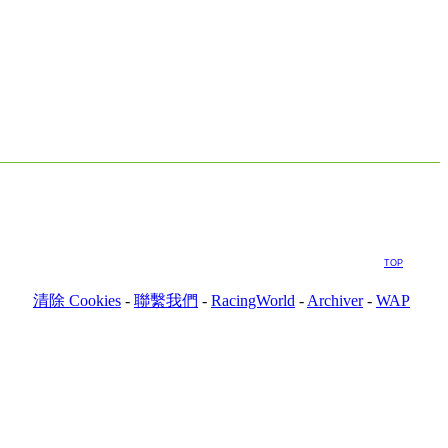
TOP
清除 Cookies
-
聯繫我們
-
RacingWorld
-
Archiver
-
WAP