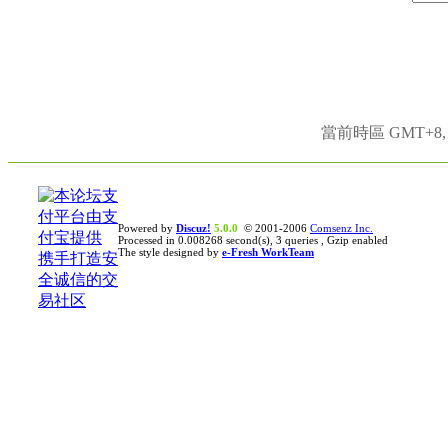
當前時區 GMT+8, 現
Powered by
Discuz!
5.0.0
© 2001-2006
Comsenz Inc.
Processed in 0.008268 second(s), 3 queries , Gzip enabled
The style designed by
e-Fresh WorkTeam