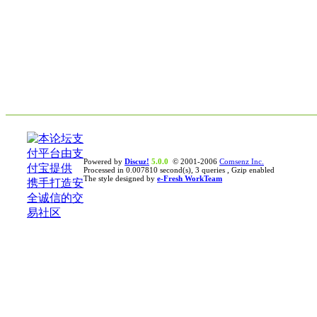
Powered by
Discuz!
5.0.0
© 2001-2006
Comsenz Inc.
Processed in 0.007810 second(s), 3 queries , Gzip enabled
The style designed by
e-Fresh WorkTeam