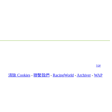
TOP
清除 Cookies
-
聯繫我們
-
RacingWorld
-
Archiver
-
WAP