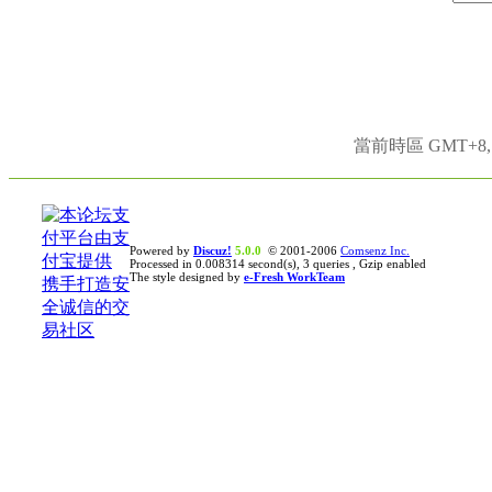
當前時區 GMT+8, 現
Powered by
Discuz!
5.0.0
© 2001-2006
Comsenz Inc.
Processed in 0.008314 second(s), 3 queries , Gzip enabled
The style designed by
e-Fresh WorkTeam