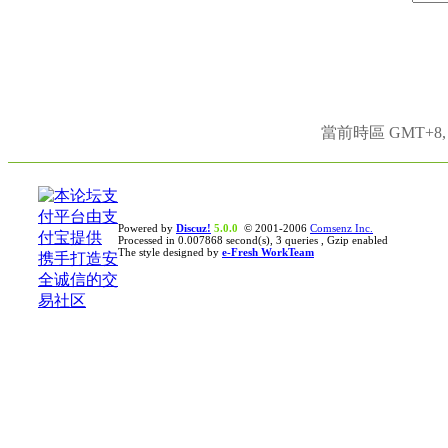
當前時區 GMT+8, 現
Powered by
Discuz!
5.0.0
© 2001-2006
Comsenz Inc.
Processed in 0.007868 second(s), 3 queries , Gzip enabled
The style designed by
e-Fresh WorkTeam