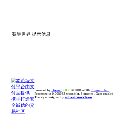
賽馬世界 提示信息
Powered by
Discuz!
5.0.0
© 2001-2006
Comsenz Inc.
Processed in 0.008063 second(s), 3 queries , Gzip enabled
The style designed by
e-Fresh WorkTeam