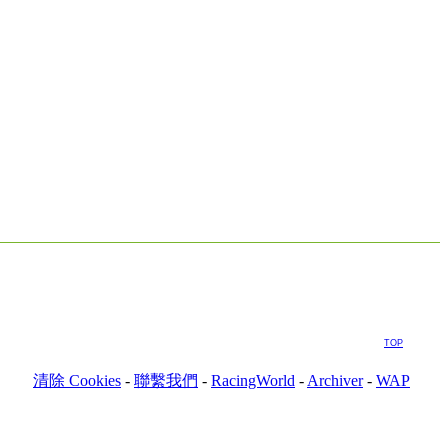
TOP
清除 Cookies
-
聯繫我們
-
RacingWorld
-
Archiver
-
WAP