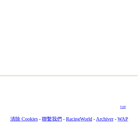
TOP
清除 Cookies
-
聯繫我們
-
RacingWorld
-
Archiver
-
WAP