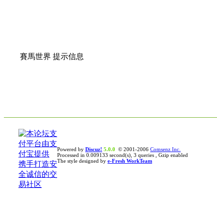
賽馬世界 提示信息
Powered by
Discuz!
5.0.0
© 2001-2006
Comsenz Inc.
Processed in 0.009133 second(s), 3 queries , Gzip enabled
The style designed by
e-Fresh WorkTeam