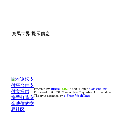
賽馬世界 提示信息
Powered by
Discuz!
5.0.0
© 2001-2006
Comsenz Inc.
Processed in 0.009069 second(s), 3 queries , Gzip enabled
The style designed by
e-Fresh WorkTeam