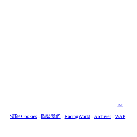
TOP
清除 Cookies
-
聯繫我們
-
RacingWorld
-
Archiver
-
WAP