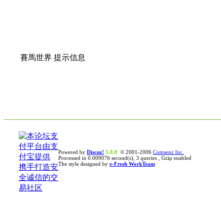
賽馬世界 提示信息
Powered by
Discuz!
5.0.0
© 2001-2006
Comsenz Inc.
Processed in 0.009076 second(s), 3 queries , Gzip enabled
The style designed by
e-Fresh WorkTeam