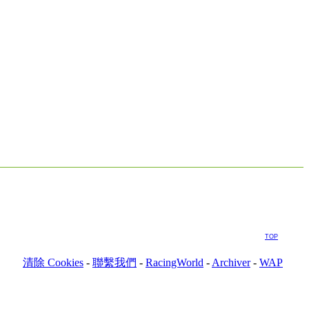
TOP
清除 Cookies
-
聯繫我們
-
RacingWorld
-
Archiver
-
WAP