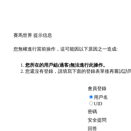
賽馬世界 提示信息
您無權進行當前操作，這可能因以下原因之一造成:
您所在的用戶組(過客)無法進行此操作。
您還沒有登錄，請填寫下面的登錄表單後再嘗試訪
會員登錄
用戶名
UID
密碼
安全提問
回答