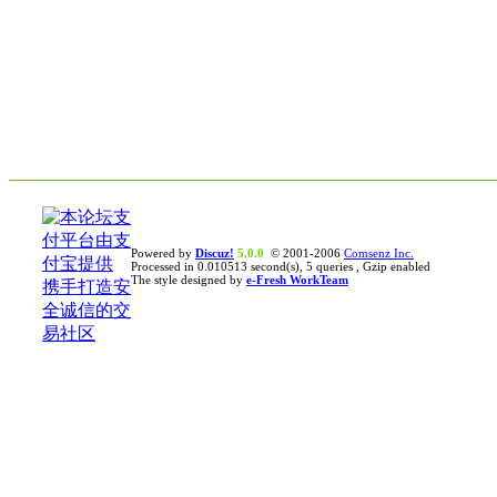
Powered by
Discuz!
5.0.0
© 2001-2006
Comsenz Inc.
Processed in 0.010513 second(s), 5 queries , Gzip enabled
The style designed by
e-Fresh WorkTeam