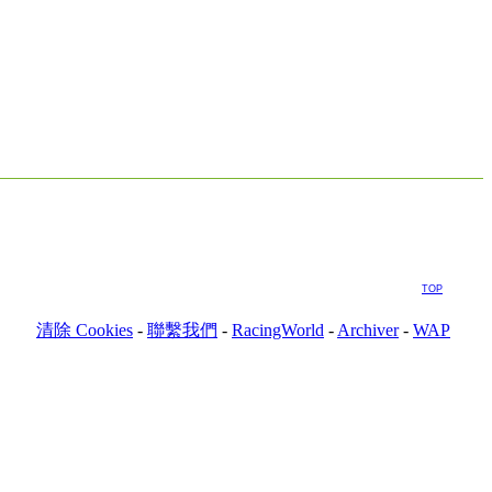
TOP
清除 Cookies
-
聯繫我們
-
RacingWorld
-
Archiver
-
WAP