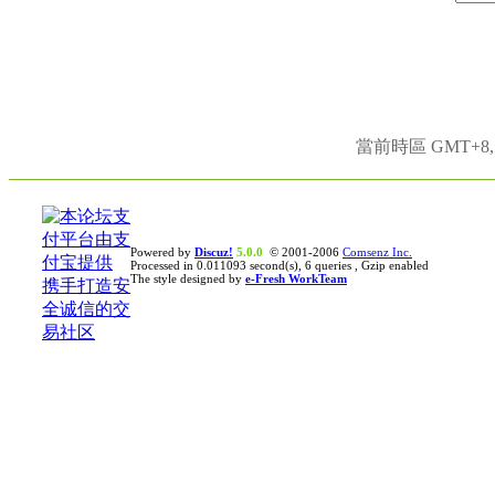
當前時區 GMT+8, 現
Powered by
Discuz!
5.0.0
© 2001-2006
Comsenz Inc.
Processed in 0.011093 second(s), 6 queries , Gzip enabled
The style designed by
e-Fresh WorkTeam