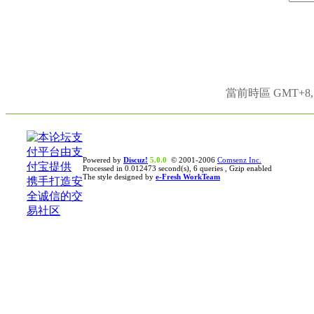
當前時區 GMT+8, 現
Powered by
Discuz!
5.0.0
© 2001-2006
Comsenz Inc.
Processed in 0.012473 second(s), 6 queries , Gzip enabled
The style designed by
e-Fresh WorkTeam