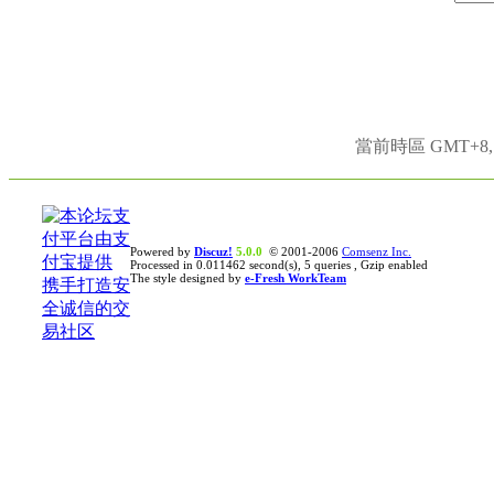
當前時區 GMT+8, 現
Powered by
Discuz!
5.0.0
© 2001-2006
Comsenz Inc.
Processed in 0.011462 second(s), 5 queries , Gzip enabled
The style designed by
e-Fresh WorkTeam