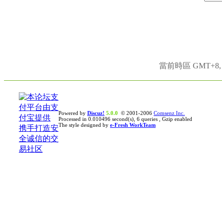
當前時區 GMT+8, 現
Powered by
Discuz!
5.0.0
© 2001-2006
Comsenz Inc.
Processed in 0.010496 second(s), 6 queries , Gzip enabled
The style designed by
e-Fresh WorkTeam