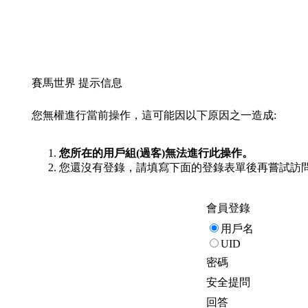
賽馬世界 提示信息
您無權進行當前操作，這可能因以下原因之一造成:
您所在的用戶組(過客)無法進行此操作。
您還沒有登錄，請填寫下面的登錄表單後再嘗試訪
會員登錄
用戶名
UID
密碼
安全提問
回答