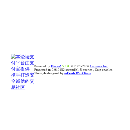
Powered by
Discuz!
5.0.0
© 2001-2006
Comsenz Inc.
Processed in 0.010152 second(s), 5 queries , Gzip enabled
The style designed by
e-Fresh WorkTeam