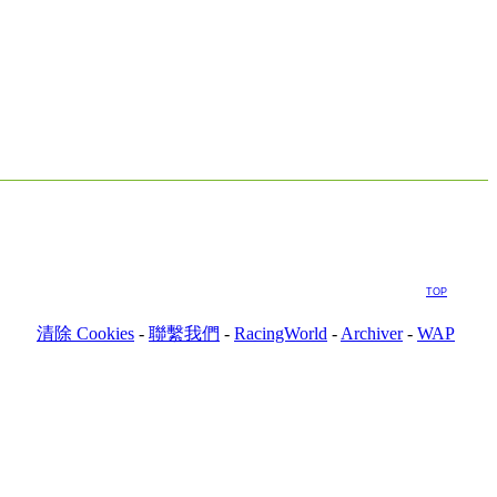
TOP
清除 Cookies
-
聯繫我們
-
RacingWorld
-
Archiver
-
WAP