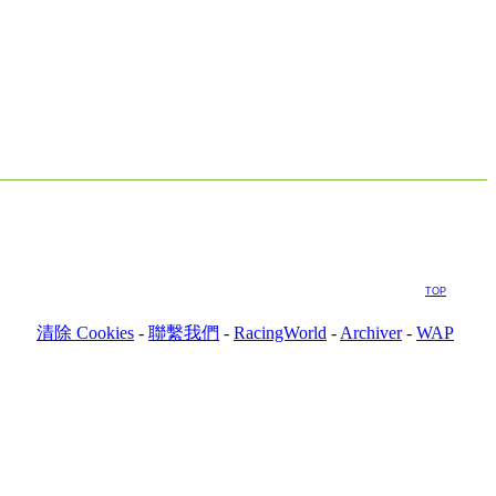
TOP
清除 Cookies
-
聯繫我們
-
RacingWorld
-
Archiver
-
WAP