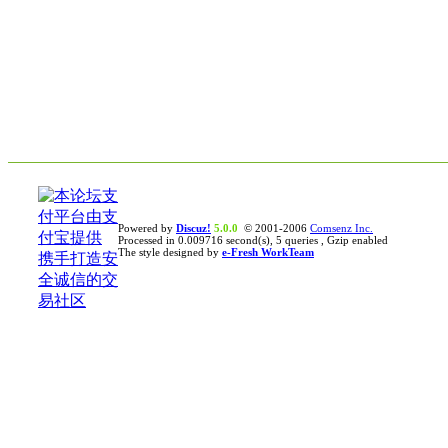
Powered by
Discuz!
5.0.0
© 2001-2006
Comsenz Inc.
Processed in 0.009716 second(s), 5 queries , Gzip enabled
The style designed by
e-Fresh WorkTeam