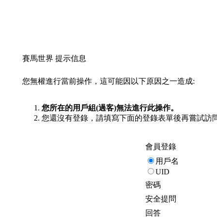
賽馬世界 提示信息
您無權進行當前操作，這可能因以下原因之一造成:
您所在的用戶組(過客)無法進行此操作。
您還沒有登錄，請填寫下面的登錄表單後再嘗試訪
會員登錄
用戶名
UID
密碼
安全提問
回答