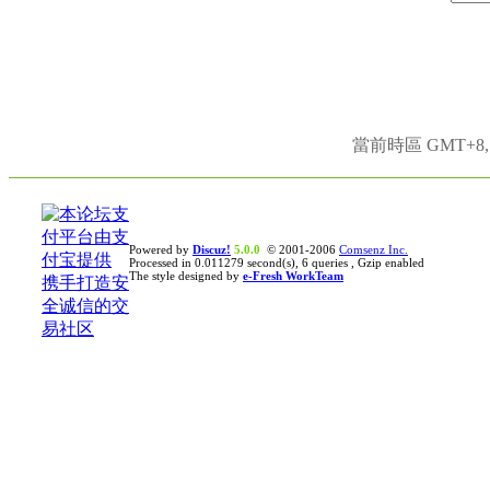
當前時區 GMT+8, 現
Powered by
Discuz!
5.0.0
© 2001-2006
Comsenz Inc.
Processed in 0.011279 second(s), 6 queries , Gzip enabled
The style designed by
e-Fresh WorkTeam