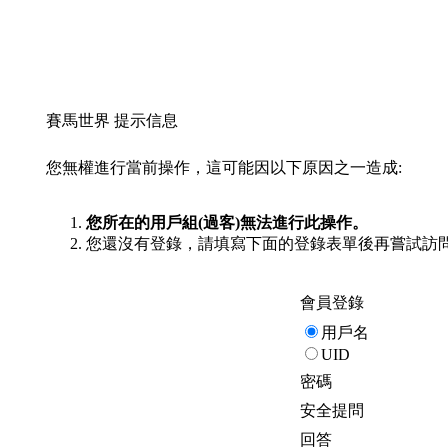
賽馬世界 提示信息
您無權進行當前操作，這可能因以下原因之一造成:
您所在的用戶組(過客)無法進行此操作。
您還沒有登錄，請填寫下面的登錄表單後再嘗試訪
會員登錄
用戶名
UID
密碼
安全提問
回答