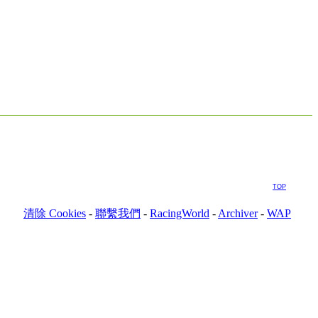
TOP
清除 Cookies
-
聯繫我們
-
RacingWorld
-
Archiver
-
WAP