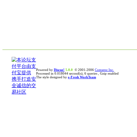
Powered by
Discuz!
5.0.0
© 2001-2006
Comsenz Inc.
Processed in 0.018044 second(s), 6 queries , Gzip enabled
The style designed by
e-Fresh WorkTeam