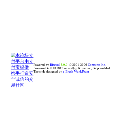
Powered by
Discuz!
5.0.0
© 2001-2006
Comsenz Inc.
Processed in 0.011817 second(s), 6 queries , Gzip enabled
The style designed by
e-Fresh WorkTeam