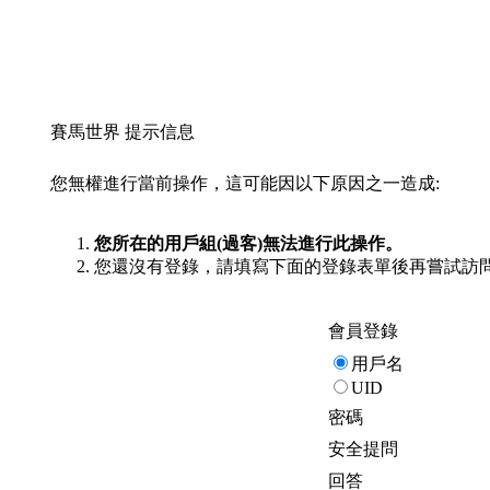
賽馬世界 提示信息
您無權進行當前操作，這可能因以下原因之一造成:
您所在的用戶組(過客)無法進行此操作。
您還沒有登錄，請填寫下面的登錄表單後再嘗試訪
會員登錄
用戶名
UID
密碼
安全提問
回答