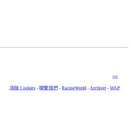
TOP
清除 Cookies
-
聯繫我們
-
RacingWorld
-
Archiver
-
WAP