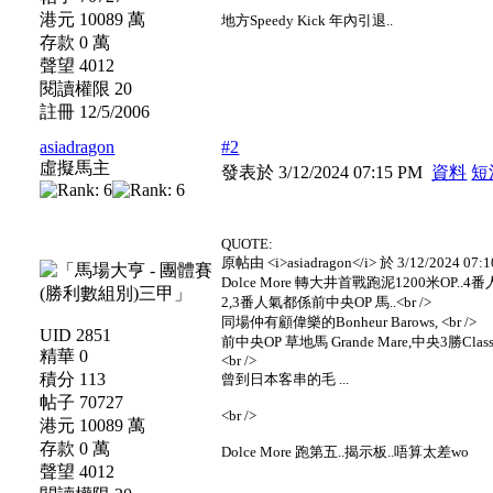
港元 10089 萬
地方Speedy Kick 年內引退..
存款 0 萬
聲望 4012
閱讀權限 20
註冊 12/5/2006
asiadragon
#2
虛擬馬主
發表於 3/12/2024 07:15 PM
資料
短
QUOTE:
原帖由 <i>asiadragon</i> 於 3/12/2024 07:
Dolce More 轉大井首戰跑泥1200米OP..4
2,3番人氣都係前中央OP 馬..<br />
同場仲有顧偉樂的Bonheur Barows, <br />
UID 2851
前中央OP 草地馬 Grande Mare,中央3勝Class 
精華 0
<br />
積分 113
曾到日本客串的毛 ...
帖子 70727
<br />
港元 10089 萬
存款 0 萬
Dolce More 跑第五..揭示板..唔算太差wo
聲望 4012