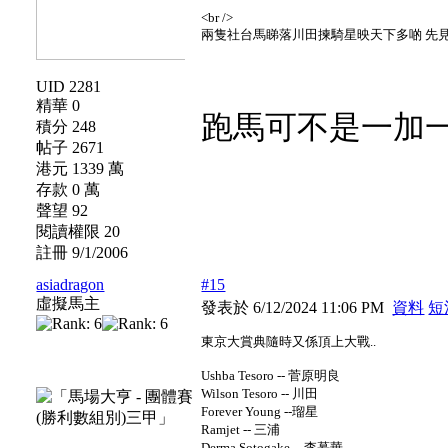
<br />
兩隻社台馬睇落川田揀騎星映天下多啲 先
UID 2281
精華 0
跑馬可不是一加
積分 248
帖子 2671
港元 1339 萬
存款 0 萬
聲望 92
閱讀權限 20
註冊 9/1/2006
asiadragon
#15
虛擬馬主
發表於 6/12/2024 11:06 PM
資料
短
東京大賞典隨時又係頂上大戰..
Ushba Tesoro -- 菅原明良
Wilson Tesoro -- 川田
Forever Young --瑠星
Ramjet -- 三浦
Derma Sotogake -- 李慕華