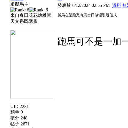
虛擬馬主
發表於 6/12/2024 02:55 PM
資料
短
來自春田花花幼稚園
勝局在望跑完有馬當日做埋引退儀式
天文系既蠢蛋
跑馬可不是一加
UID 2281
精華 0
積分 248
帖子 2671