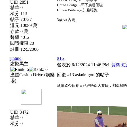
UID 2851
Grand Bridge --睇下換邊個啦
精華 0
Crown Pride --未知跑唔跑
積分 113
帖子 70727
3歲 vs 古馬..
港元 10089 萬
存款 0 萬
聲望 4012
閱讀權限 20
註冊 12/5/2006
jintinc
#16
虛擬馬主
發表於 6/12/2024 11:46 PM
資料
短
應援Casino Drive (娛樂
回復 #13 asiadragon 的帖子
場)
麥晴欣今個賽日已經唔係大賽日，都係搵
UID 3472
精華 0
積分 0