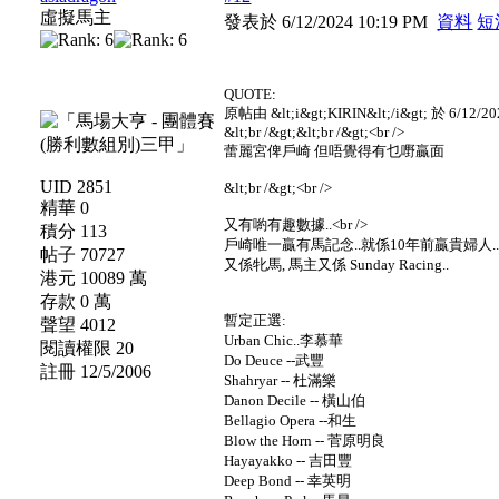
虛擬馬主
發表於 6/12/2024 10:19 PM
資料
短
QUOTE:
原帖由 &lt;i&gt;KIRIN&lt;/i&gt; 於 6/12/202
&lt;br /&gt;&lt;br /&gt;<br />
蕾麗宮俾戶崎 但唔覺得有乜嘢贏面
UID 2851
&lt;br /&gt;<br />
精華 0
又有喲有趣數據..<br />
積分 113
戶崎唯一贏有馬記念..就係10年前贏貴婦人..<b
帖子 70727
又係牝馬, 馬主又係 Sunday Racing..
港元 10089 萬
存款 0 萬
暫定正選:
聲望 4012
Urban Chic..李慕華
閱讀權限 20
Do Deuce --武豐
註冊 12/5/2006
Shahryar -- 杜滿樂
Danon Decile -- 橫山伯
Bellagio Opera --和生
Blow the Horn -- 菅原明良
Hayayakko -- 吉田豐
Deep Bond -- 幸英明