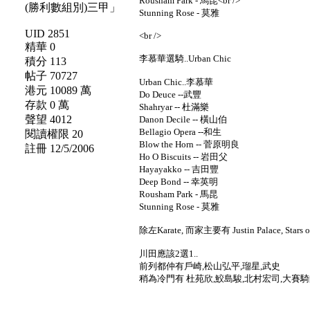
Rousham Park - 馬昆<br />
Stunning Rose - 莫雅
UID 2851
<br />
精華 0
李慕華選騎..Urban Chic
積分 113
帖子 70727
Urban Chic..李慕華
港元 10089 萬
Do Deuce --武豐
存款 0 萬
Shahryar -- 杜滿樂
聲望 4012
Danon Decile -- 橫山伯
Bellagio Opera --和生
閱讀權限 20
Blow the Horn -- 菅原明良
註冊 12/5/2006
Ho O Biscuits -- 岩田父
Hayayakko -- 吉田豐
Deep Bond -- 幸英明
Rousham Park - 馬昆
Stunning Rose - 莫雅
除左Karate, 而家主要有 Justin Palace, Stars on
川田應該2選1..
前列都仲有戶崎,松山弘平,瑠星,武史
稍為冷門有 杜苑欣,鮫島駿,北村宏司,大賽