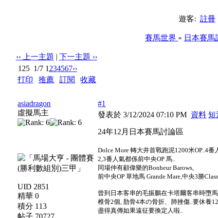
遊客:
註冊
賽馬世界
»
日本賽馬
‹‹ 上一主題
|
下一主題 ››
125
1/7
1
2
3
4
5
6
7
››
打印
|
推薦
|
訂閱
|
收藏
標題: 24年12月日本賽馬討論區
asiadragon
#1
虛擬馬主
發表於 3/12/2024 07:10 PM
資料
短
24年12月日本賽馬討論區
Dolce More 轉大井首戰跑泥1200米OP.
2,3番人氣都係前中央OP 馬..
同場仲有顧偉樂的Bonheur Barows,
前中央OP 草地馬 Grande Mare,中央3勝Class
UID 2851
曾到日本客串的毛振鵬在卡塔爾客串時墮馬受
精華 0
椎骨2個, 肋骨4本の骨折、肺挫傷..要休養1
積分 113
盡得真傳如果遠征要換定人啦..
帖子 70727