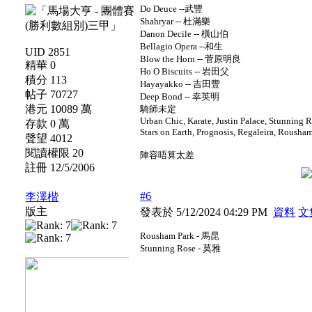
Do Deuce --武豐
Shahryar -- 杜滿樂
Danon Decile -- 橫山伯
Bellagio Opera --和生
UID 2851
Blow the Horn -- 菅原明良
精華 0
Ho O Biscuits -- 岩田父
積分 113
Hayayakko -- 吉田豐
帖子 70727
Deep Bond -- 幸英明
港元 10089 萬
騎師未定
Urban Chic, Karate, Justin Palace, Stunning 
存款 0 萬
Stars on Earth, Prognosis, Regaleira, Rousha
聲望 4012
閱讀權限 20
陣容唔算太差
註冊 12/5/2006
#6
李澤楷
版主
發表於 5/12/2024 04:29 PM
資料
文
Rousham Park - 馬昆
Stunning Rose - 莫雅