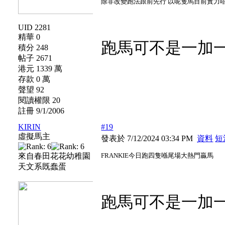
除非改變跑法跟前先行 以呢隻馬目前實力
UID 2281
精華 0
跑馬可不是一加
積分 248
帖子 2671
港元 1339 萬
存款 0 萬
聲望 92
閱讀權限 20
註冊 9/1/2006
KIRIN
#19
虛擬馬主
發表於 7/12/2024 03:34 PM
資料
短
來自春田花花幼稚園
FRANKIE今日跑四隻喺尾場大熱門贏馬
天文系既蠢蛋
跑馬可不是一加