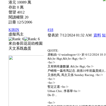
港元 10089 萬
存款 0 萬
聲望 4012
閱讀權限 20
註冊 12/5/2006
KIRIN
#18
虛擬馬主
發表於 7/12/2024 01:32 AM
資料
短
來自春田花花幼稚園
天文系既蠢蛋
QUOTE:
原帖由 <i>asiadragon</i> 於 6/12/2024 10:
&lt;br /&gt;&lt;br /&gt;<br />
<br />
又有喲有趣數據..&lt;br /&gt;<br />
戶崎唯一贏有馬記念..就係10年前贏貴婦人..&lt;br
又係牝馬, 馬主又係 Sunday Racing..<br />
<br />
<br />
暫定正選:<br />
Urban Chic..李慕華<br />
Do D ...
<br />