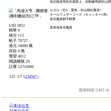
坐在跑道旁的石屎路上，此駒練馬師杉山
ルガル（牡4・栗東・杉山晴紀厩舎）
オールウェザーコース（キャンター1周）
泉谷楓真騎手騎乗
UID 2851
原來係泉谷楓真
精華 0
積分 113
帖子 70727
港元 10089 萬
存款 0 萬
聲望 4012
閱讀權限 20
註冊 12/5/2006
125
1/7
1
2
3
4
5
6
7
››
當前時區 GMT+8, 現