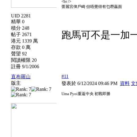
<br />
蕾麗宮俾戶崎 但唔覺得有乜嘢贏面
UID 2281
精華 0
積分 248
跑馬可不是一加
帖子 2671
港元 1339 萬
存款 0 萬
聲望 92
閱讀權限 20
註冊 9/1/2006
#11
直布羅山
版主
發表於 6/12/2024 09:46 PM
資料
文
Uma Pyoi重返中央 初戰即勝