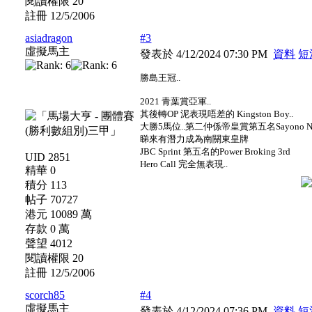
閱讀權限 20
註冊 12/5/2006
asiadragon
#3
虛擬馬主
發表於 4/12/2024 07:30 PM
資料
短
勝島王冠..
2021 青葉賞亞軍..
其後轉OP 泥表現唔差的 Kingston Boy..
大勝5馬位..第二仲係帝皇賞第五名Sayono Na
睇來有潛力成為南關東皇牌
JBC Sprint 第五名的Power Broking 3rd
UID 2851
Hero Call 完全無表現..
精華 0
積分 113
帖子 70727
港元 10089 萬
存款 0 萬
聲望 4012
閱讀權限 20
註冊 12/5/2006
scorch85
#4
虛擬馬主
發表於 4/12/2024 07:36 PM
資料
短