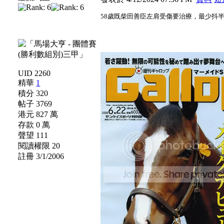
58歲既柴田善臣左肩受傷要治療，最少抖
UID 2260
精華
1
積分 320
帖子 3769
港元 827 萬
存款 0 萬
聲望 111
閱讀權限 20
註冊 3/1/2006