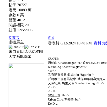
帖子 70727
港元 10089 萬
存款 0 萬
聲望 4012
閱讀權限 20
註冊 12/5/2006
KIRIN
#14
虛擬馬主
發表於 6/12/2024 10:48 PM
資料
短
來自春田花花幼稚園
天文系既蠢蛋
QUOTE:
原帖由 <i>asiadragon</i> 於 6/12/2024 10:
&lt;br /&gt;&lt;br /&gt;<br />
<br />
又有喲有趣數據..&lt;br /&gt;<br />
戶崎唯一贏有馬記念..就係10年前贏貴婦人..&lt;br
又係牝馬, 馬主又係 Sunday Racing..<br />
<br />
<br />
暫定正選:<br />
Urban Chic..李慕華<br />
Do D ...