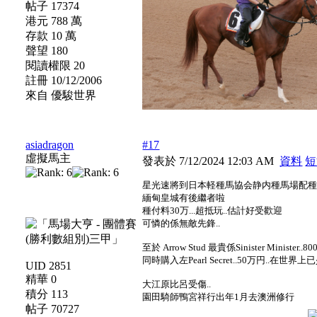
帖子 17374
港元 788 萬
存款 10 萬
聲望 180
閱讀權限 20
註冊 10/12/2006
來自 優駿世界
asiadragon
#17
虛擬馬主
發表於 7/12/2024 12:03 AM
資料
短
星光速將到日本軽種馬協会静内種馬場配種.
緬甸皇城有後繼者啦
種付料30万...超抵玩..估計好受歡迎
可憐的係無敵先鋒..
至於 Arrow Stud 最貴係Sinister Minister..
同時購入左Pearl Secret..50万円..在世界上已
UID 2851
精華 0
大江原比呂受傷..
積分 113
園田騎師鴨宮祥行出年1月去澳洲修行
帖子 70727