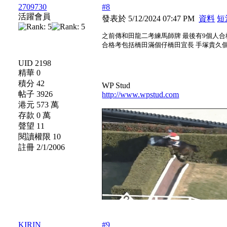
2709730
#8
活躍會員
發表於 5/12/2024 07:47 PM
資料
短
之前傳和田龍二考練馬師牌 最後有9個人
合格考包括橋田滿個仔橋田宜長 手塚貴久
UID 2198
精華 0
積分 42
WP Stud
帖子 3926
http://www.wpstud.com
港元 573 萬
存款 0 萬
聲望 11
閱讀權限 10
註冊 2/1/2006
KIRIN
#9