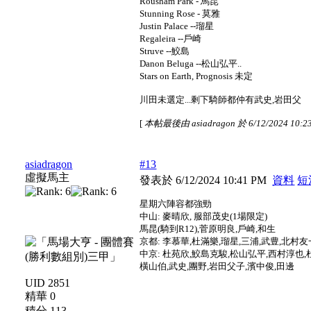
Rousham Park - 馬昆
Stunning Rose - 莫雅
Justin Palace --瑠星
Regaleira --戶崎
Struve --鮫島
Danon Beluga --松山弘平..
Stars on Earth, Prognosis 未定
川田未選定...剩下騎師都仲有武史,岩田父
[
本帖最後由 asiadragon 於 6/12/2024 10:
asiadragon
#13
虛擬馬主
發表於 6/12/2024 10:41 PM
資料
短
星期六陣容都強勁
中山: 麥晴欣, 服部茂史(1場限定)
馬昆(騎到R12),菅原明良,戶崎,和生
京都: 李慕華,杜滿樂,瑠星,三浦,武豊,北村友一,D
中京: 杜苑欣,鮫島克駿,松山弘平,西村淳也
橫山伯,武史,團野,岩田父子,濱中俊,田邊
UID 2851
精華 0
積分 113