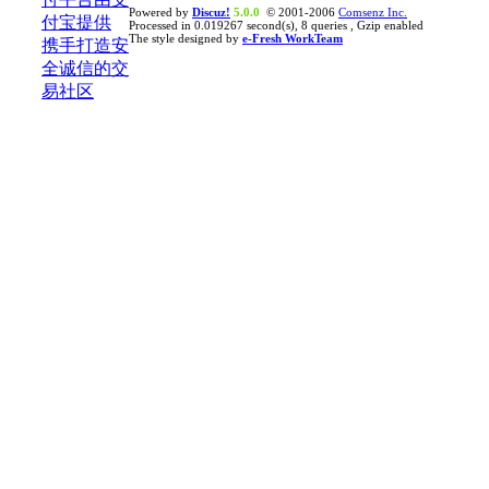
Powered by
Discuz!
5.0.0
© 2001-2006
Comsenz Inc.
Processed in 0.019267 second(s), 8 queries , Gzip enabled
The style designed by
e-Fresh WorkTeam