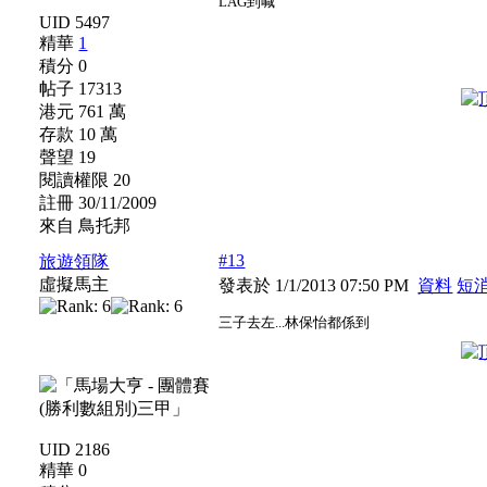
LAG到喊
UID 5497
精華
1
積分 0
帖子 17313
港元 761 萬
存款 10 萬
聲望 19
閱讀權限 20
註冊 30/11/2009
來自 鳥托邦
#13
旅遊領隊
虛擬馬主
發表於 1/1/2013 07:50 PM
資料
短
三子去左...林保怡都係到
UID 2186
精華 0