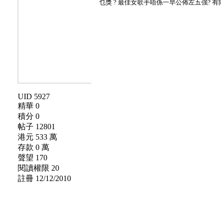
乜獎 ? 最佳女歌手唔係一早公佈左五強? 有阿
UID 5927
精華 0
積分 0
帖子 12801
港元 533 萬
存款 0 萬
聲望 170
閱讀權限 20
註冊 12/12/2010