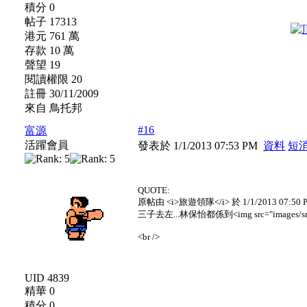
積分 0
帖子 17313
港元 761 萬
存款 10 萬
聲望 19
閱讀權限 20
註冊 30/11/2009
來自 鳥托邦
#16
富源
活躍會員
發表於 1/1/2013 07:53 PM
資料
短
QUOTE:
原帖由 <i>旅遊領隊</i> 於 1/1/2013 07:50 
三子去左...林保怡都係到<img src="images/smilies/w
<br />
UID 4839
精華 0
積分 0