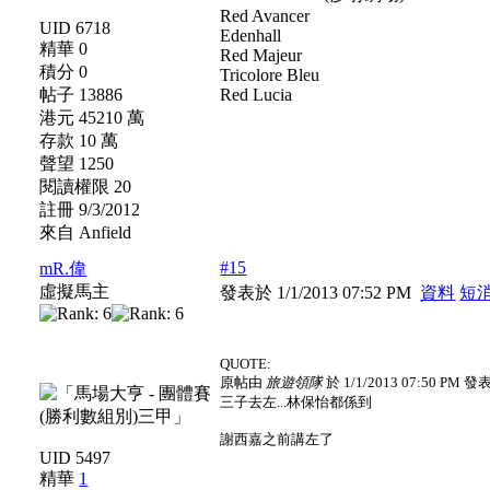
Red Avancer
UID 6718
Edenhall
精華 0
Red Majeur
積分 0
Tricolore Bleu
帖子 13886
Red Lucia
港元 45210 萬
存款 10 萬
聲望 1250
閱讀權限 20
註冊 9/3/2012
來自 Anfield
#15
mR.偉
虛擬馬主
發表於 1/1/2013 07:52 PM
資料
短
QUOTE:
原帖由
旅遊領隊
於 1/1/2013 07:50 PM 發
三子去左...林保怡都係到
謝西嘉之前講左了
UID 5497
精華
1