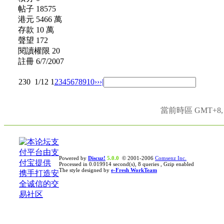
帖子 18575
港元 5466 萬
存款 10 萬
聲望 172
閱讀權限 20
註冊 6/7/2007
230
1/12
1
2
3
4
5
6
7
8
9
10
››
›|
當前時區 GMT+8, 現
Powered by
Discuz!
5.0.0
© 2001-2006
Comsenz Inc.
Processed in 0.019914 second(s), 8 queries , Gzip enabled
The style designed by
e-Fresh WorkTeam