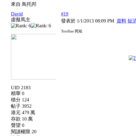
來自 鳥托邦
David
#19
虛擬馬主
發表於 1/1/2013 08:09 PM
資料
短
Toolbar 死咗
UID 2183
精華 0
積分 124
帖子 3952
港元 479 萬
存款 10 萬
聲望 0
閱讀權限 20