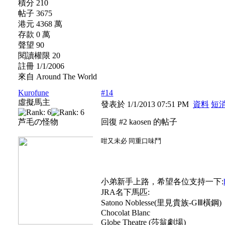
積分 210
帖子 3675
港元 4368 萬
存款 0 萬
聲望 90
閱讀權限 20
註冊 1/1/2006
來自 Around The World
Kurofune
#14
虛擬馬主
發表於 1/1/2013 07:51 PM
資料
短
芦毛の怪物
回復 #2 kaosen 的帖子
咁又未必 同重口味鬥
小弟新手上路，希望各位支持一下:
JRA名下馬匹:
Satono Noblesse(里見貴族-GⅢ橫鋼)
Chocolat Blanc
Globe Theatre (莎翁劇場)