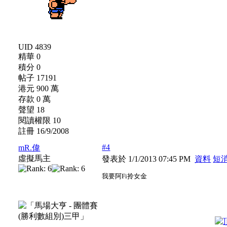
UID 4839
精華 0
積分 0
帖子 17191
港元 900 萬
存款 0 萬
聲望 18
閱讀權限 10
註冊 16/9/2008
#4
mR.偉
虛擬馬主
發表於 1/1/2013 07:45 PM
資料
短
我要阿Fi拎女金