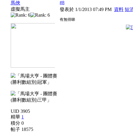
#8
馬俠
虛擬馬主
發表於 1/1/2013 07:49 PM
資料
短
有無得睇
UID 3905
精華
1
積分 0
帖子 18575