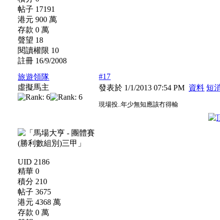
帖子 17191
港元 900 萬
存款 0 萬
聲望 18
閱讀權限 10
註冊 16/9/2008
#17
旅遊領隊
虛擬馬主
發表於 1/1/2013 07:54 PM
資料
短
現場投..年少無知應該冇得輸
UID 2186
精華 0
積分 210
帖子 3675
港元 4368 萬
存款 0 萬