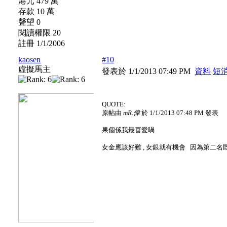
港元 479 萬
存款 10 萬
聲望 0
閱讀權限 20
註冊 1/1/2006
kaosen
#10
虛擬馬主
發表於 1/1/2013 07:49 PM
資料
短
QUOTE:
原帖由
mR.偉
於 1/1/2013 07:48 PM 發表
果個係我最喜愛喎
女金應該好難 , 女銀就有機會
因為第二名