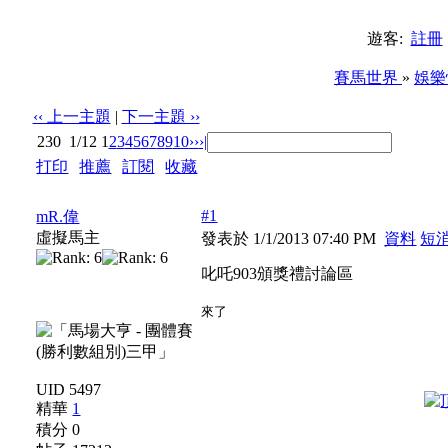
遊客:
註冊
賽馬世界
»
娛樂
‹‹ 上一主題
|
下一主題 ››
230
1/12
1
2
3
4
5
6
7
8
9
10
››
›|
打印
|
推薦
|
訂閱
|
收藏
標題: 叱吒903頒獎禮討論區
#1
mR.偉
虛擬馬主
發表於 1/1/2013 07:40 PM
資料
短
叱吒903頒獎禮討論區
來了
UID 5497
精華
1
積分 0