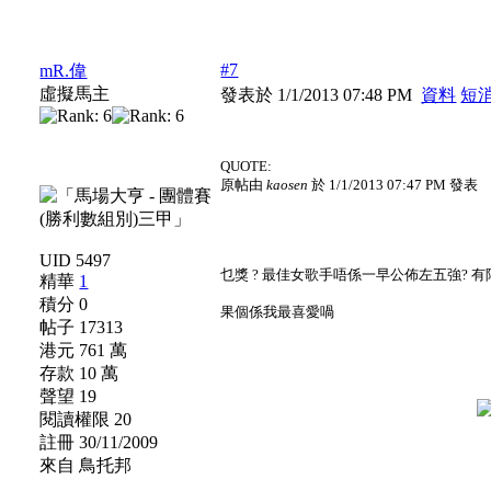
#7
mR.偉
虛擬馬主
發表於 1/1/2013 07:48 PM
資料
短
QUOTE:
原帖由
kaosen
於 1/1/2013 07:47 PM 發表
UID 5497
乜獎 ? 最佳女歌手唔係一早公佈左五強? 有阿
精華
1
積分 0
果個係我最喜愛喎
帖子 17313
港元 761 萬
存款 10 萬
聲望 19
閱讀權限 20
註冊 30/11/2009
來自 鳥托邦