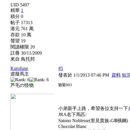
UID 5497
精華
1
積分 0
帖子 17313
港元 761 萬
存款 10 萬
聲望 19
閱讀權限 20
註冊 30/11/2009
來自 鳥托邦
Kurofune
#5
虛擬馬主
發表於 1/1/2013 07:46 PM
資料
短
芦毛の怪物
聽緊903
小弟新手上路，希望各位支持一下:
JRA名下馬匹:
Satono Noblesse(里見貴族-GⅢ橫鋼)
Chocolat Blanc