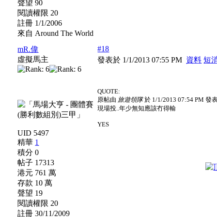
聲望 90
閱讀權限 20
註冊 1/1/2006
來自 Around The World
#18
mR.偉
虛擬馬主
發表於 1/1/2013 07:55 PM
資料
短
QUOTE:
原帖由
旅遊領隊
於 1/1/2013 07:54 PM 發
現場投..年少無知應該冇得輸
YES
UID 5497
精華
1
積分 0
帖子 17313
港元 761 萬
存款 10 萬
聲望 19
閱讀權限 20
註冊 30/11/2009