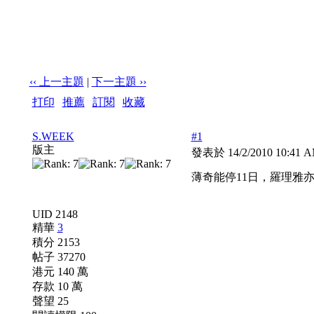
‹‹ 上一主題
|
下一主題 ››
打印
|
推薦
|
訂閱
|
收藏
標題: 薄奇能停11日，羅理雅亦唔例外
S.WEEK
#1
版主
發表於 14/2/2010 10:41
薄奇能停11日，羅理雅
UID 2148
精華
3
積分 2153
帖子 37270
港元 140 萬
存款 10 萬
聲望 25