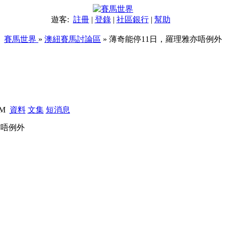
遊客:
註冊
|
登錄
|
社區銀行
|
幫助
賽馬世界
»
澳紐賽馬討論區
» 薄奇能停11日，羅理雅亦唔例外
 AM
資料
文集
短消息
亦唔例外