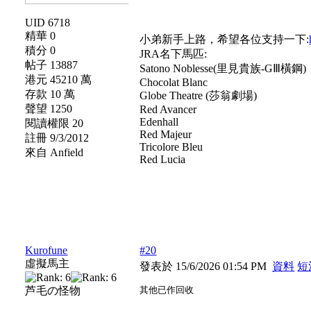
UID 6718
精華 0
小弟新手上路，希望各位支持一下:
積分 0
JRA名下馬匹:
帖子 13887
Satono Noblesse(里見貴族-GⅢ橫鋼)
港元 45210 萬
Chocolat Blanc
存款 10 萬
Globe Theatre (莎翁劇場)
聲望 1250
Red Avancer
Edenhall
閱讀權限 20
Red Majeur
註冊 9/3/2012
Tricolore Bleu
來自 Anfield
Red Lucia
Kurofune
#20
虛擬馬主
發表於 15/6/2026 01:54 PM
資料
短
芦毛の怪物
其他已作回收