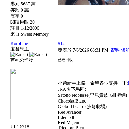
港元 5687 萬
存款 0 萬
聲望 0
閱讀權限 20
註冊 1/12/2006
來自 Sweet Memory
Kurofune
#12
虛擬馬主
發表於 7/6/2026 08:31 PM
資料
短
芦毛の怪物
已經回收
小弟新手上路，希望各位支持一下:
JRA名下馬匹:
Satono Noblesse(里見貴族-GⅢ橫鋼)
Chocolat Blanc
Globe Theatre (莎翁劇場)
Red Avancer
Edenhall
Red Majeur
UID 6718
Tricolore Bleu