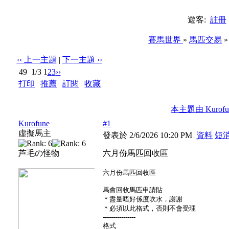
遊客:
註冊
賽馬世界
»
馬匹交易
‹‹ 上一主題
|
下一主題 ››
49
1/3
1
2
3
››
打印
|
推薦
|
訂閱
|
收藏
標題: 六月份馬匹回收區
本主題由 Kurofun
Kurofune
#1
虛擬馬主
發表於 2/6/2026 10:20 PM
資料
短
芦毛の怪物
六月份馬匹回收區
六月份馬匹回收區
馬會回收馬匹申請貼
＊盡量唔好係度吹水，謝謝
＊必須以此格式，否則不會受理
----------------
格式