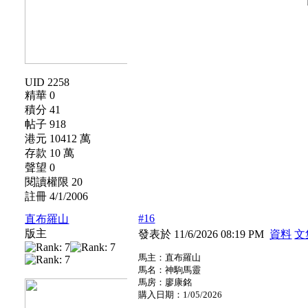
UID 2258
精華 0
積分 41
帖子 918
港元 10412 萬
存款 10 萬
聲望 0
閱讀權限 20
註冊 4/1/2006
#16
直布羅山
版主
發表於 11/6/2026 08:19 PM
資料
文
馬主：直布羅山
馬名：神駒馬靈
馬房：廖康銘
購入日期：1/05/2026