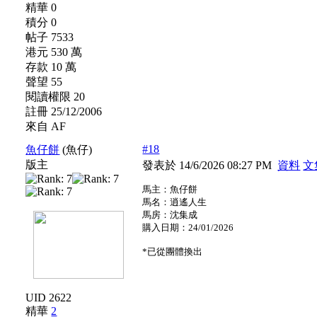
精華 0
積分 0
帖子 7533
港元 530 萬
存款 10 萬
聲望 55
閱讀權限 20
註冊 25/12/2006
來自 AF
#18
魚仔餅
(魚仔)
版主
發表於 14/6/2026 08:27 PM
資料
文
馬主：魚仔餅
馬名：逍遙人生
馬房：沈集成
購入日期：24/01/2026
*已從團體換出
UID 2622
精華
2