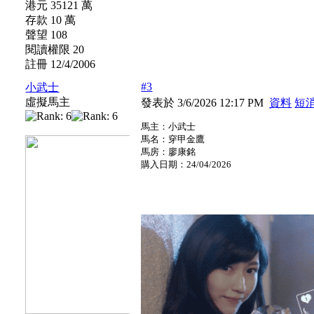
港元 35121 萬
存款 10 萬
聲望 108
閱讀權限 20
註冊 12/4/2006
#3
小武士
虛擬馬主
發表於 3/6/2026 12:17 PM
資料
短
馬主：小武士
馬名：穿甲金鷹
馬房：廖康銘
購入日期：24/04/2026