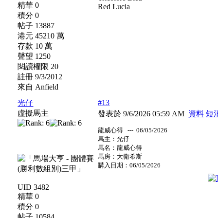
精華 0
Red Lucia
積分 0
帖子 13887
港元 45210 萬
存款 10 萬
聲望 1250
閱讀權限 20
註冊 9/3/2012
來自 Anfield
#13
光仔
虛擬馬主
發表於 9/6/2026 05:59 AM
資料
短
龍威心得 --- 06/05/2026
馬主：光仔
馬名：龍威心得
馬房：大衛希斯
購入日期：06/05/2026
UID 3482
精華 0
積分 0
帖子 10584