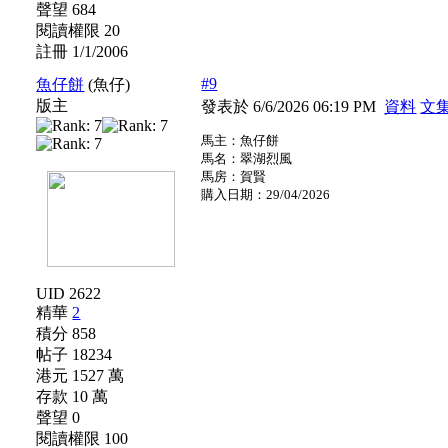
聲望 684
閱讀權限 20
註冊 1/1/2006
#9
魚仔餅
(魚仔)
版主
發表於 6/6/2026 06:19 PM
資料
文
馬主：魚仔餅
馬名：翠湖烈風
馬房：賀賢
購入日期：29/04/2026
UID 2622
精華
2
積分 858
帖子 18234
港元 1527 萬
存款 10 萬
聲望 0
閱讀權限 100