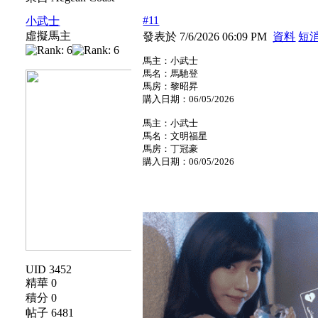
#11
小武士
虛擬馬主
發表於 7/6/2026 06:09 PM
資料
短
馬主：小武士
馬名：馬馳登
馬房：黎昭昇
購入日期：06/05/2026
馬主：小武士
馬名：文明福星
馬房：丁冠豪
購入日期：06/05/2026
UID 3452
精華 0
積分 0
帖子 6481