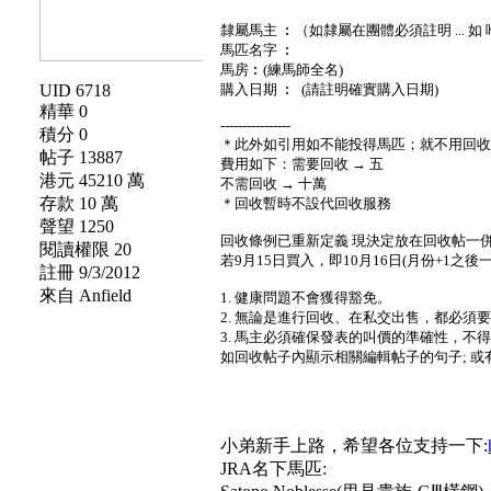
隸屬馬主 ︰（如隸屬在團體必須註明 ... 如 唯美
馬匹名字 ︰
馬房︰(練馬師全名)
UID 6718
購入日期 ︰ (請註明確實購入日期)
精華 0
----------------
積分 0
＊此外如引用如不能投得馬匹；就不用回
帖子 13887
費用如下：需要回收 → 五
港元 45210 萬
不需回收 → 十萬
存款 10 萬
＊回收暫時不設代回收服務
聲望 1250
回收條例已重新定義 現決定放在回收帖一
閱讀權限 20
若9月15日買入，即10月16日(月份+1之後
註冊 9/3/2012
來自 Anfield
1. 健康問題不會獲得豁免。
2. 無論是進行回收、在私交出售，都必須
3. 馬主必須確保發表的叫價的準確性，不
如回收帖子內顯示相關編輯帖子的句子; 或
小弟新手上路，希望各位支持一下:
JRA名下馬匹: