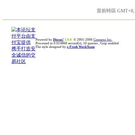
當前時區 GMT+8, 現
Powered by
Discuz!
5.0.0
© 2001-2006
Comsenz Inc.
Processed in 0.014868 second(s), 10 queries , Gzip enabled
The style designed by
e-Fresh WorkTeam