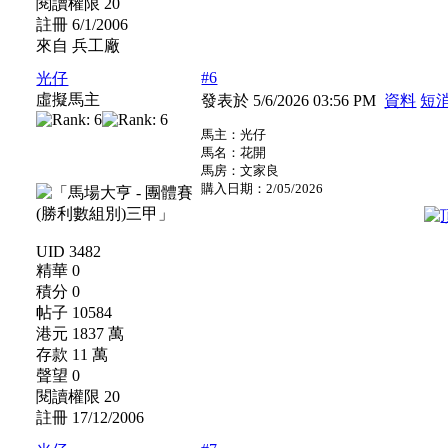
閱讀權限 20
註冊 6/1/2006
來自 兵工廠
#6
光仔
虛擬馬主
發表於 5/6/2026 03:56 PM
資料
短
馬主：光仔
馬名：花開
馬房：文家良
購入日期：2/05/2026
UID 3482
精華 0
積分 0
帖子 10584
港元 1837 萬
存款 11 萬
聲望 0
閱讀權限 20
註冊 17/12/2006