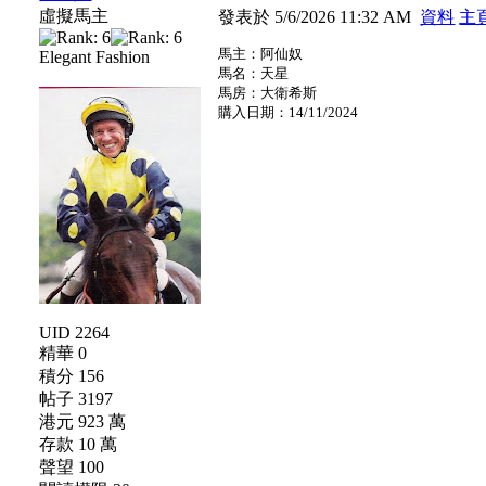
虛擬馬主
發表於 5/6/2026 11:32 AM
資料
主
馬主：阿仙奴
Elegant Fashion
馬名：天星
馬房：大衛希斯
購入日期：14/11/2024
UID 2264
精華 0
積分 156
帖子 3197
港元 923 萬
存款 10 萬
聲望 100