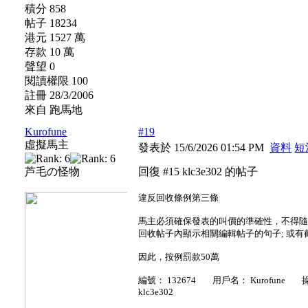
積分 858
帖子 18234
港元 1527 萬
存款 10 萬
聲望 0
閱讀權限 100
註冊 28/3/2006
來自 跑馬地
Kurofune
#19
虛擬馬主
發表於 15/6/2026 01:54 PM
資料
短
芦毛の怪物
回復 #15 klc3e302 的帖子
違反回收條例第三條
馬主必須確保發表的叫價的準確性，不得隨
回收帖子內顯示相關編輯帖子的句子; 或有
因此，按例罰款50萬
編號： 132674 用戶名： Kurofune
klc3e302