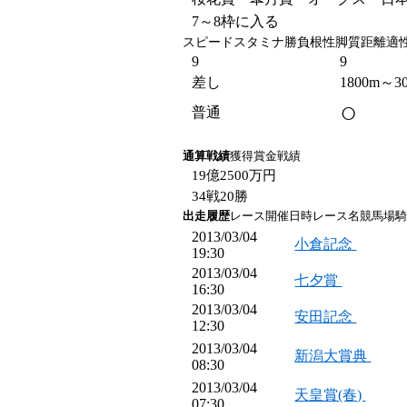
7～8枠に入る
スピードスタミナ勝負根性脚質距離適
9
9
差し
1800m～3
○
普通
通算戦績
獲得賞金戦績
19億2500万円
34戦20勝
出走履歴
レース開催日時レース名競馬場騎
2013/03/04
小倉記念
19:30
2013/03/04
七夕賞
16:30
2013/03/04
安田記念
12:30
2013/03/04
新潟大賞典
08:30
2013/03/04
天皇賞(春)
07:30