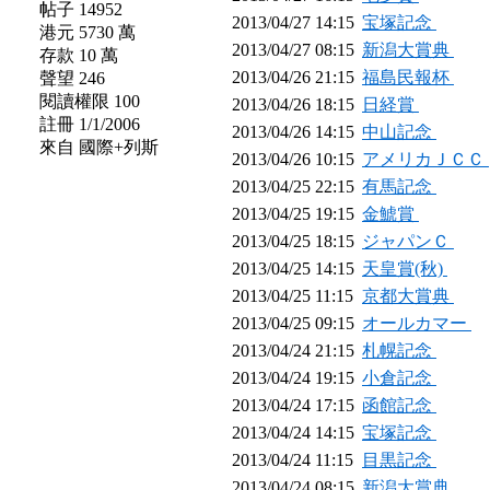
帖子 14952
2013/04/27 14:15
宝塚記念
港元 5730 萬
2013/04/27 08:15
新潟大賞典
存款 10 萬
2013/04/26 21:15
福島民報杯
聲望 246
閱讀權限 100
2013/04/26 18:15
日経賞
註冊 1/1/2006
2013/04/26 14:15
中山記念
來自 國際+列斯
2013/04/26 10:15
アメリカＪＣＣ
2013/04/25 22:15
有馬記念
2013/04/25 19:15
金鯱賞
2013/04/25 18:15
ジャパンＣ
2013/04/25 14:15
天皇賞(秋)
2013/04/25 11:15
京都大賞典
2013/04/25 09:15
オールカマー
2013/04/24 21:15
札幌記念
2013/04/24 19:15
小倉記念
2013/04/24 17:15
函館記念
2013/04/24 14:15
宝塚記念
2013/04/24 11:15
目黒記念
2013/04/24 08:15
新潟大賞典