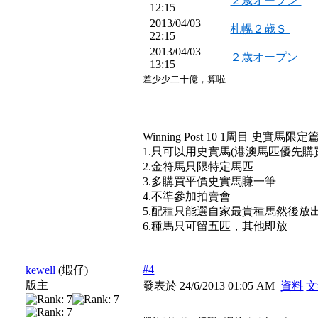
２歳オープン
12:15
2013/04/03
札幌２歳Ｓ
22:15
2013/04/03
２歳オープン
13:15
差少少二十億，算啦
Winning Post 10 1周目 史實馬限定
1.只可以用史實馬(港澳馬匹優先購
2.金符馬只限特定馬匹
3.多購買平價史實馬賺一筆
4.不準參加拍賣會
5.配種只能選自家最貴種馬然後放
6.種馬只可留五匹，其他即放
#4
kewell
(蝦仔)
版主
發表於 24/6/2013 01:05 AM
資料
文