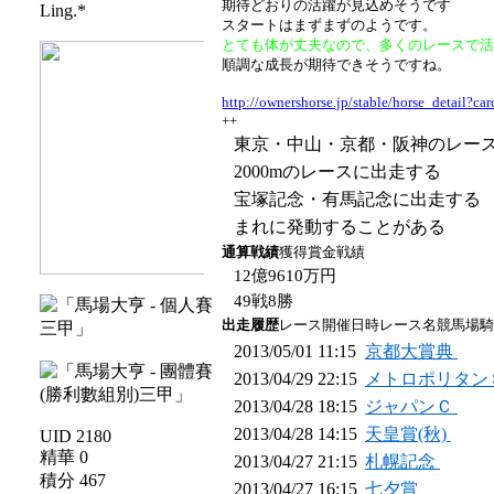
期待どおりの活躍が見込めそうです
Ling.*
スタートはまずまずのようです。
とても体が丈夫なので、多くのレースで
順調な成長が期待できそうですね。
http://ownershorse.jp/stable/horse_detai
++
東京・中山・京都・阪神のレー
2000mのレースに出走する
宝塚記念・有馬記念に出走する
まれに発動することがある
通算戦績
獲得賞金戦績
12億9610万円
49戦8勝
出走履歴
レース開催日時レース名競馬場騎
2013/05/01 11:15
京都大賞典
2013/04/29 22:15
メトロポリタン
2013/04/28 18:15
ジャパンＣ
2013/04/28 14:15
天皇賞(秋)
UID 2180
精華 0
2013/04/27 21:15
札幌記念
積分 467
2013/04/27 16:15
七夕賞