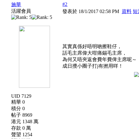
#2
施華
活躍會員
發表於 18/1/2017 02:58 PM
資料
短
其實真係好唔明啲擦鞋仔，
話毛主席偉大咁痛錫毛主席，
為何又唔夾返會費年費俾主席呢～
成日攪小圈子打j有撚用咩！
UID 7129
精華 0
積分 0
帖子 8969
港元 1348 萬
存款 0 萬
聲望 1254