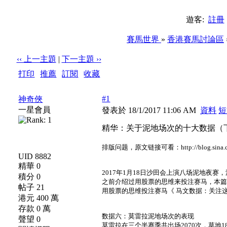
遊客:
註冊
賽馬世界
»
香港賽馬討論區
‹‹ 上一主題
|
下一主題 ››
打印
|
推薦
|
訂閱
|
收藏
標題: 精华：关于泥地场次的十大数据（下）
#1
神奇俠
一星會員
發表於 18/1/2017 11:06 AM
資料
短
精华：关于泥地场次的十大数据（
排版问题，原文链接可看：http://blog.sina.com.c
UID 8882
精華 0
2017年1月18日沙田会上演八场泥地夜
積分 0
之前介绍过用股票的思维来投注赛马，本
帖子 21
用股票的思维投注赛马《 马文数据：关注这
港元 400 萬
存款 0 萬
数据六：莫雷拉泥地场次的表现
聲望 0
莫雷拉在三个半赛季共出场2070次，草地18