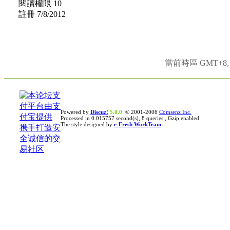
閱讀權限 10
註冊 7/8/2012
當前時區 GMT+8, 現
Powered by
Discuz!
5.0.0
© 2001-2006
Comsenz Inc.
Processed in 0.015757 second(s), 8 queries , Gzip enabled
The style designed by
e-Fresh WorkTeam