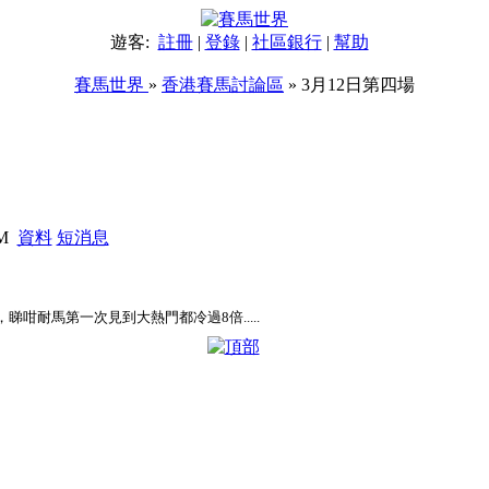
遊客:
註冊
|
登錄
|
社區銀行
|
幫助
賽馬世界
»
香港賽馬討論區
» 3月12日第四場
PM
資料
短消息
: ，睇咁耐馬第一次見到大熱門都冷過8倍.....