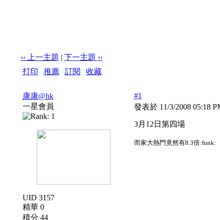
‹‹ 上一主題
|
下一主題 ››
打印
|
推薦
|
訂閱
|
收藏
標題: 3月12日第四場
#1
康康@hk
一星會員
發表於 11/3/2008 05:18 
3月12日第四場
而家大熱門竟然有8.3倍:funk
UID 3157
精華 0
積分 44