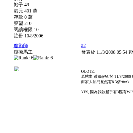
帖子 49
港元 401 萬
存款 0 萬
聲望 210
閱讀權限 10
註冊 10/8/2006
#2
魔術師
虛擬馬主
發表於 11/3/2008 05:54 
QUOTE:
原帖由
康康@hk
於 11/3/2008
而家大熱門竟然有8.3倍:funk
YES, 因為我執起手有3匹有WIN C