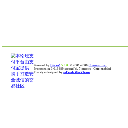
Powered by
Discuz!
5.0.0
© 2001-2006
Comsenz Inc.
Processed in 0.013489 second(s), 7 queries , Gzip enabled
The style designed by
e-Fresh WorkTeam