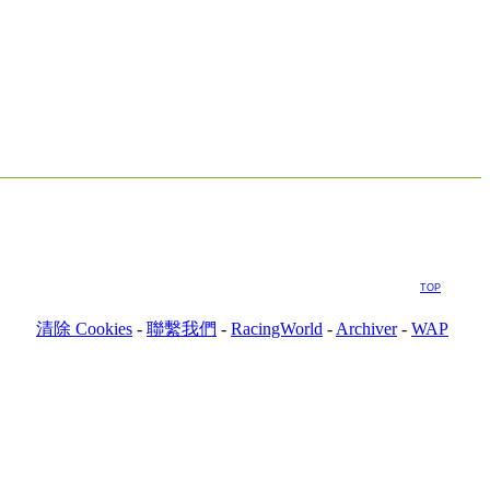
TOP
清除 Cookies
-
聯繫我們
-
RacingWorld
-
Archiver
-
WAP