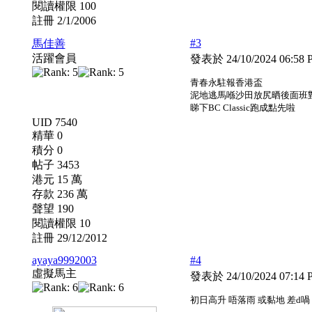
閱讀權限 100
註冊 2/1/2006
#3
馬佳善
活躍會員
發表於 24/10/2024 06:58
青春永駐報香港盃
泥地逃馬喺沙田放尻晒後面班
睇下BC Classic跑成點先啦
UID 7540
精華 0
積分 0
帖子 3453
港元 15 萬
存款 236 萬
聲望 190
閱讀權限 10
註冊 29/12/2012
ayaya9992003
#4
虛擬馬主
發表於 24/10/2024 07:14
初日高升 唔落雨 或黏地 差d喎