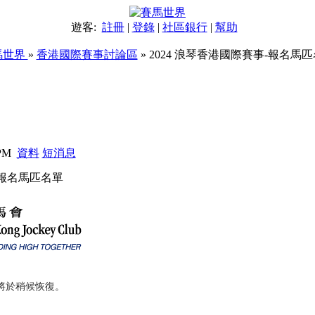
遊客:
註冊
|
登錄
|
社區銀行
|
幫助
馬世界
»
香港國際賽事討論區
» 2024 浪琴香港國際賽事-報名馬
 PM
資料
短消息
-報名馬匹名單