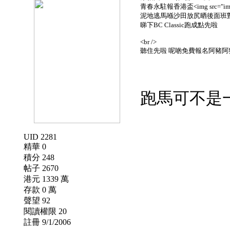
青春永駐報香港盃<img src="images/smi
泥地逃馬喺沙田放尻晒後面班對手
睇下BC Classic跑成點先啦
<br />
聽住先啦 呢啲免費報名阿豬阿
跑馬可不是
UID 2281
精華 0
積分 248
帖子 2670
港元 1339 萬
存款 0 萬
聲望 92
閱讀權限 20
註冊 9/1/2006