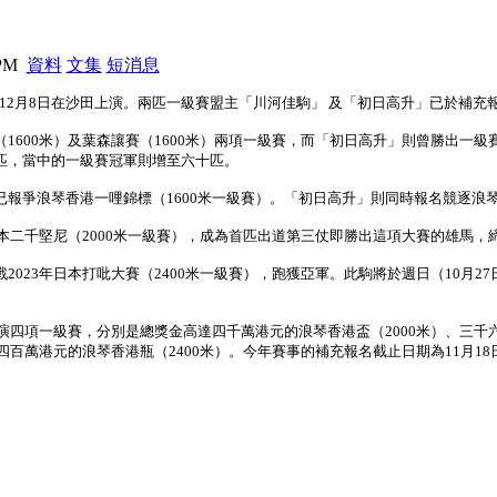
 PM
資料
文集
短消息
於 12月8日在沙田上演。兩匹一級賽盟主「川河佳駒」 及「初日高升」已於補
1600米）及葉森讓賽（1600米）兩項一級賽，而「初日高升」則曾勝出一級
匹，當中的一級賽冠軍則增至六十匹。
報爭浪琴香港一哩錦標（1600米一級賽）。「初日高升」則同時報名競逐浪琴香
日本二千堅尼（2000米一級賽），成為首匹出道第三仗即勝出這項大賽的雄馬，
2023年日本打吡大賽（2400米一級賽），跑獲亞軍。此駒將於週日（10月2
上演四項一級賽，分別是總獎金高達四千萬港元的浪琴香港盃（2000米）、三千
千四百萬港元的浪琴香港瓶（2400米）。今年賽事的補充報名截止日期為11月