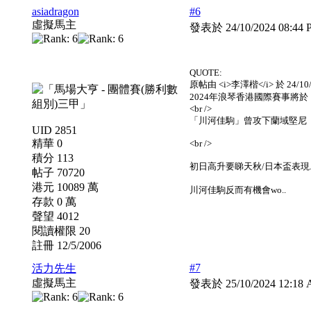
asiadragon
#6
虛擬馬主
發表於 24/10/2024 08:44
QUOTE:
原帖由 <i>李澤楷</i> 於 24/10/2
2024年浪琴香港國際賽事將於
<br />
「川河佳駒」曾攻下蘭域堅尼（16
UID 2851
精華 0
<br />
積分 113
初日高升要睇天秋/日本盃表現
帖子 70720
港元 10089 萬
川河佳駒反而有機會wo..
存款 0 萬
聲望 4012
閱讀權限 20
註冊 12/5/2006
#7
活力先生
虛擬馬主
發表於 25/10/2024 12:1