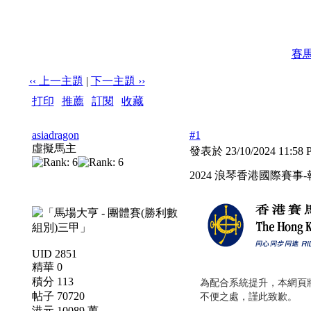
賽
‹‹ 上一主題
|
下一主題 ››
打印
|
推薦
|
訂閱
|
收藏
標題: 2024 浪琴香港國際賽事-報名馬匹名單
asiadragon
#1
虛擬馬主
發表於 23/10/2024 11:58
2024 浪琴香港國際賽事
UID 2851
精華 0
積分 113
帖子 70720
港元 10089 萬