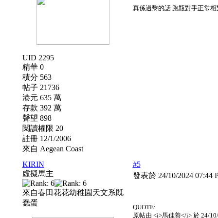
真係過黎的話 跑瓶對手正常相
UID 2295
精華 0
積分 563
帖子 21736
港元 635 萬
存款 392 萬
聲望 898
閱讀權限 20
註冊 12/1/2006
來自 Aegean Coast
KIRIN
#5
虛擬馬主
發表於 24/10/2024 07:44
來自春田花花幼稚園天文系既
蠢蛋
QUOTE:
原帖由 <i>馬佳善</i> 於 24/10/2