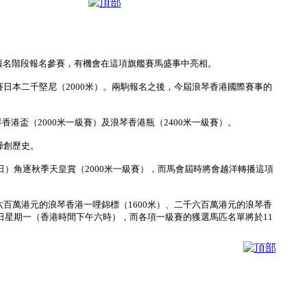
充報名階段報名參賽，有機會在這項旗艦賽馬盛事中亮相。
賽日本二千堅尼（2000米）。兩駒報名之後，今屆浪琴香港國際賽事的
港盃（2000米一級賽）及浪琴香港瓶（2400米一級賽）。
締創歷史。
7日）角逐秋季天皇賞（2000米一級賽），而馬會屆時將會越洋轉播這項
六百萬港元的浪琴香港一哩錦標（1600米）、二千六百萬港元的浪琴香
18日星期一（香港時間下午六時），而各項一級賽的獲選馬匹名單將於11