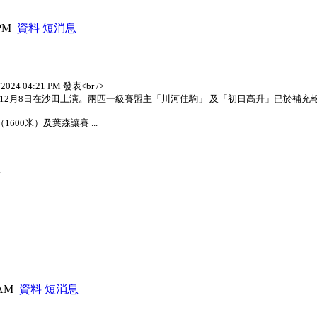
 PM
資料
短消息
024 04:21 PM 發表<br />
 12月8日在沙田上演。兩匹一級賽盟主「川河佳駒」 及「初日高升」已於補充報
00米）及葉森讓賽 ...
.
8 AM
資料
短消息