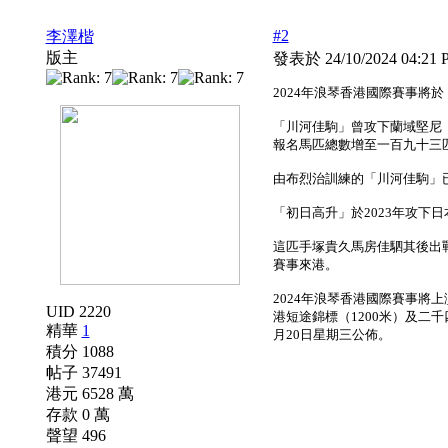
#2
李澤楷
版主
發表於 24/10/2024 04:21
2024年浪琴香港國際賽事將
「川河佳駒」曾攻下蘭域堅尼（
報名馬匹總數增至一百九十三
由布烈治訓練的「川河佳駒」已
「初日高升」於2023年攻下
這匹手塚貴久馬房佳駟其後出戰
賽事來港。
2024年浪琴香港國際賽事將
UID 2220
港短途錦標（1200米）及二
精華
1
月20日星期三公佈。
積分 1088
帖子 37491
港元 6528 萬
存款 0 萬
聲望 496