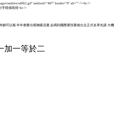
lies/w00t2.gif" smilieid="487" border="0" alt="" /><br />
唔係唔得<br />
狗都可以報 年年都要出呢啲吸流量 起碼到國際賽預賽後出左正式名單先講 大機
一加一等於二