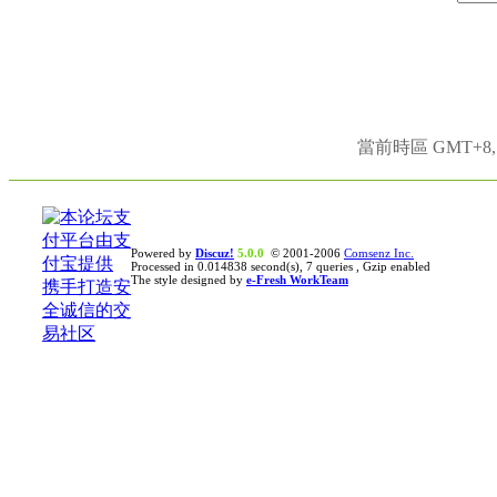
當前時區 GMT+8, 現
Powered by
Discuz!
5.0.0
© 2001-2006
Comsenz Inc.
Processed in 0.014838 second(s), 7 queries , Gzip enabled
The style designed by
e-Fresh WorkTeam