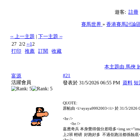
遊客:
註冊
賽馬世界
»
香港賽馬討論
‹‹ 上一主題
|
下一主題 ››
27
2/2
‹‹
1
2
打印
|
推薦
|
訂閱
|
收藏
標題: 5月31日 賽事論戰區
本主題由 馬俠 於 6
#21
富源
活躍會員
發表於 31/5/2026 06:55 PM
資料
短
QUOTE:
原帖由 <i>ayaya9992003</i> 於 31/5/2026 
<br />
<br />
嘉應奇兵 本身覺得個分差唔多<img src="images/smilie
上2班 輕磅 好跑好多 不過佢跑法都係蝕底<br
<br />