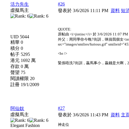
#26
活力先生
虛擬馬主
發表於 3/6/2026 11:11 PM
資料
短
QUOTE:
原帖由 <i>jintinc</i> 於 3/6/2026 11:07 P
UID 5044
外父：周同學你今晚7街訓，咪搞我個女<img src="images/s
精華 0
src="images/smilies/furious.gif" smilieid="45
積分 0
<br />
帖子 5295
港元 1692 萬
緊係唔洗7街訓，贏馬事小，贏錢是大啊，
存款 0 萬
聲望 75
閱讀權限 20
註冊 19/1/2009
#27
阿仙奴
虛擬馬主
發表於 3/6/2026 11:43 PM
資料
主
神走位
Elegant Fashion