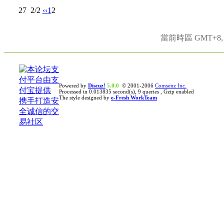
27
2/2
‹‹
1
2
當前時區 GMT+8, 現
Powered by
Discuz!
5.0.0
© 2001-2006
Comsenz Inc.
Processed in 0.013835 second(s), 9 queries , Gzip enabled
The style designed by
e-Fresh WorkTeam