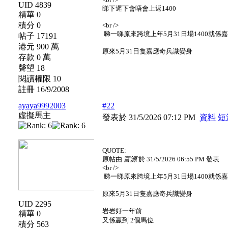
UID 4839
睇下遲下會唔會上返1400
精華 0
積分 0
<br />
睇一睇原來跨境上年5月31日場1400就係
帖子 17191
港元 900 萬
原來5月31日隻嘉應奇兵識變身
存款 0 萬
聲望 18
閱讀權限 10
註冊 16/9/2008
ayaya9992003
#22
虛擬馬主
發表於 31/5/2026 07:12 PM
資料
短
QUOTE:
原帖由
富源
於 31/5/2026 06:55 PM 發表
<br />
睇一睇原來跨境上年5月31日場1400就係
原來5月31日隻嘉應奇兵識變身
UID 2295
岩岩好一年前
精華 0
又係贏到 2個馬位
積分 563