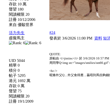
存款 10 萬
聲望 180
閱讀權限 20
註冊 10/12/2006
來自 優駿世界
#24
活力先生
虛擬馬主
發表於 3/6/2026 11:00 PM
資料
短
QUOTE:
原帖由 <i>jintinc</i> 於 3/6/2026 10:57 P
UID 5044
周同學Q<img src="images/smilies/sm66.gif" sm
精華 0
積分 0
<br />
呢條外父Q，外父食得應，贏唔到馬但夠錢
帖子 5295
港元 1692 萬
存款 0 萬
聲望 75
閱讀權限 20
註冊 19/1/2009