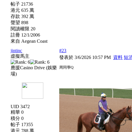
帖子 21736
港元 635 萬
存款 392 萬
聲望 898
閱讀權限 20
註冊 12/1/2006
來自 Aegean Coast
jintinc
#23
虛擬馬主
發表於 3/6/2026 10:57 PM
資料
短
應援Casino Drive (娛樂
周同學Q
場)
UID 3472
精華 0
積分 0
帖子 17355
港元 788 萬