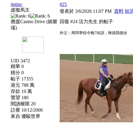
jintinc
#25
虛擬馬主
發表於 3/6/2026 11:07 PM
資料
短
應援Casino Drive (娛樂
回復 #24 活力先生 的帖子
場)
外父：周同學你今晚7街訓，咪搞我個女
UID 3472
精華 0
積分 0
帖子 17355
港元 788 萬
存款 10 萬
聲望 180
閱讀權限 20
註冊 10/12/2006
來自 優駿世界