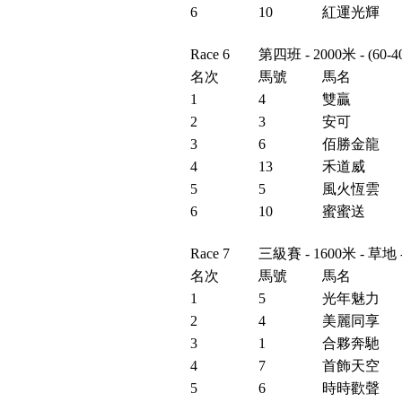
6
10
紅運光輝
Race 6
第四班 - 2000米 - (
名次
馬號
馬名
1
4
雙贏
2
3
安可
3
6
佰勝金龍
4
13
禾道威
5
5
風火恆雲
6
10
蜜蜜送
Race 7
三級賽 - 1600米 - 草
名次
馬號
馬名
1
5
光年魅力
2
4
美麗同享
3
1
合夥奔馳
4
7
首飾天空
5
6
時時歡聲