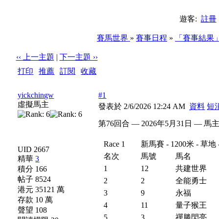
遊客:
註冊
賽馬世界
»
賽事日程
»
「賽事結果
‹‹ 上一主題
|
下一主題 ››
打印
|
推薦
|
訂閱
|
收藏
標題: 第76回合 — 2026年5月31日 — 馬主出賽結果
yickchingw
#1
虛擬馬主
發表於 2/6/2026 12:24 AM
資料
短
第76回合 — 2026年5月31日 — 
Race 1
新馬賽 - 1200米 - 
UID 2667
名次
馬號
馬名
精華
3
1
12
共建世界
積分 166
帖子 8524
2
2
全能勇士
港元 35121 萬
3
9
永福
存款 10 萬
4
11
量子猴王
聲望 108
5
3
禪勝閃亮