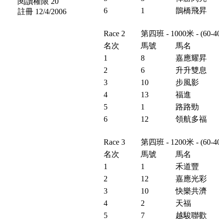
閱讀權限 20
6
1
鵲橋飛昇
註冊 12/4/2006
Race 2
第四班 - 1000米 - (6
名次
馬號
馬名
1
8
嘉應耀昇
2
6
升升雙息
3
10
步風影
4
13
福進
5
1
路路勁
6
12
領航多福
Race 3
第四班 - 1200米 - (6
名次
馬號
馬名
1
1
禾道豐
2
12
嘉應光彩
3
10
快樂共濟
4
2
天福
5
7
越駿聯歡