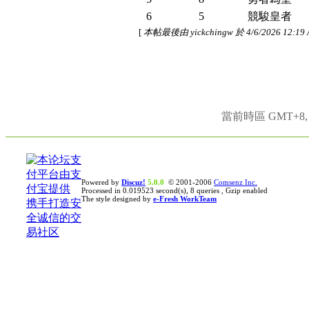
6
5
競駿皇者
[
本帖最後由 yickchingw 於 4/6/2026 12:1
當前時區 GMT+8, 現
Powered by
Discuz!
5.0.0
© 2001-2006
Comsenz Inc.
Processed in 0.019523 second(s), 8 queries , Gzip enabled
The style designed by
e-Fresh WorkTeam