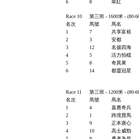
6
8
翠紅
Race 10
第三班 - 1600米 - (8
名次
馬號
馬名
1
7
共享富裕
2
3
安都
3
12
名揚四海
4
5
活力拍檔
5
8
奇異果
6
14
都靈冠星
Race 11
第三班 - 1200米 - (
名次
馬號
馬名
1
4
嘉應奇兵
2
1
跨境寶馬
3
9
正本唐心
4
10
高士威勁
5
8
勇者為皇