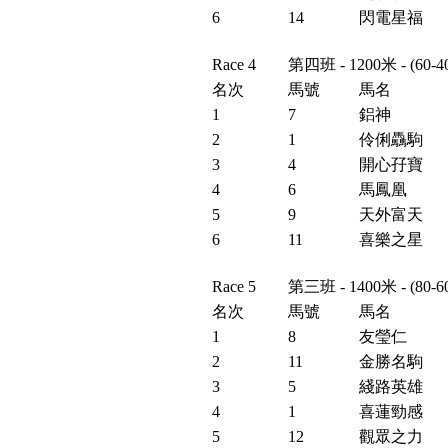
6
14
閃電星福
Race 4
第四班 - 1200米 - (6
名次
馬號
馬名
1
7
鋁神
2
1
伶俐驫駒
3
4
開心孖寶
4
6
馬鳳凰
5
9
天外富天
6
11
喜樂之星
Race 5
第三班 - 1400米 - (80
名次
馬號
馬名
1
8
友瑩仁
2
11
金勝名駒
3
5
綫路英雄
4
1
喜蓮勁感
5
12
觀眾之力