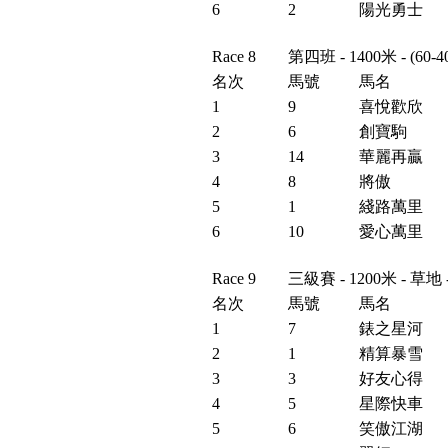
6
2
陽光勇士
Race 8
第四班 - 1400米 - (6
名次
馬號
馬名
1
9
喜悅歡欣
2
6
創寶駒
3
14
華麗再贏
4
8
將傲
5
1
綫路萬里
6
10
愛心萬里
Race 9
三級賽 - 1200米 - 草
名次
馬號
馬名
1
7
錶之星河
2
1
精算暴雪
3
3
好友心得
4
5
星際快車
5
6
笑傲江湖