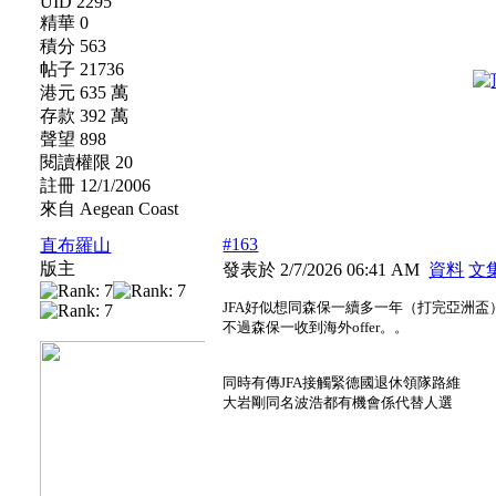
UID 2295
精華 0
積分 563
帖子 21736
港元 635 萬
存款 392 萬
聲望 898
閱讀權限 20
註冊 12/1/2006
來自 Aegean Coast
#163
直布羅山
版主
發表於 2/7/2026 06:41 AM
資料
文
JFA好似想同森保一續多一年（打完亞洲盃
不過森保一收到海外offer。。
同時有傳JFA接觸緊德國退休領隊路維
大岩剛同名波浩都有機會係代替人選