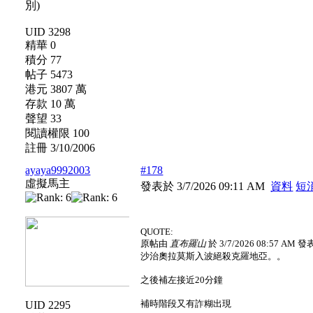
UID 3298
精華 0
積分 77
帖子 5473
港元 3807 萬
存款 10 萬
聲望 33
閱讀權限 100
註冊 3/10/2006
ayaya9992003
#178
虛擬馬主
發表於 3/7/2026 09:11 AM
資料
短
QUOTE:
原帖由
直布羅山
於 3/7/2026 08:57 AM 發
沙治奧拉莫斯入波絕殺克羅地亞。。
之後補左接近20分鐘
補時階段又有詐糊出現
UID 2295