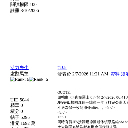
閱讀權限 100
註冊 3/10/2006
#168
活力先生
虛擬馬主
發表於 2/7/2026 11:21 AM
資料
短
QUOTE:
原帖由 <i>直布羅山</i> 於 2/7/2026 06:41 
UID 5044
JFA好似想同森保一續多一年（打完亞洲盃）<b
精華 0
不過森保一收到海外offer。。<br />
積分 0
<br />
帖子 5295
<br />
同時有傳JFA接觸緊德國退休領隊路維<br /
港元 1692 萬
大岩剛同名波浩都有機會係代替人選