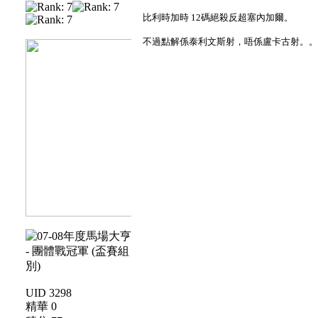
比利時加時 12碼絕殺反超塞內加爾。
不過點解係泰利文斯射，唔係盧卡古射。
UID 3298
精華 0