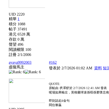
UID 2220
精華
1
積分 1088
帖子 37491
港元 6528 萬
存款 0 萬
聲望 496
閱讀權限 100
註冊 2/1/2006
ayaya9992003
#162
虛擬馬主
發表於 2/7/2026 01:02 AM
資料
短
QUOTE:
原帖由
李澤楷
於 2/7/2026 12:41 AM 發表
呢場如果輸左，英格蘭球迷係唔係要懷念
即刻諗起d金句
悶住黎贏