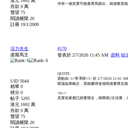
港元 1692 萬
仲有一個其實可能會黑馬跑出，就係教英
存款 0 萬
聲望 75
閱讀權限 20
註冊 19/1/2009
#170
活力先生
虛擬馬主
發表於 2/7/2026 11:45 AM
資料
短
QUOTE:
原帖由 <i>李澤楷</i> 於 2/7/2026 12:41 AM
UID 5044
呢場如果輸左，英格蘭球迷係唔係要懷念南閘<img src="imag
精華 0
積分 0
<br />
其實依家都已經要懷念，南閘係2次決賽，
帖子 5295
港元 1692 萬
存款 0 萬
聲望 75
閱讀權限 20