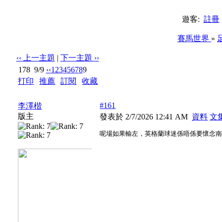
遊客:
註冊
賽馬世界
»
‹‹ 上一主題
|
下一主題 ››
178
9/9
‹‹
1
2
3
4
5
6
7
8
9
打印
|
推薦
|
訂閱
|
收藏
標題: 26年6月吹波區
#161
李澤楷
版主
發表於 2/7/2026 12:41 AM
資料
文
呢場如果輸左，英格蘭球迷係唔係要懷念