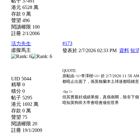
帖子 37491
港元 6528 萬
存款 0 萬
聲望 496
閱讀權限 100
註冊 2/1/2006
#173
活力先生
虛擬馬主
發表於 2/7/2026 02:33 PM
資料
短
QUOTE:
原帖由 <i>李澤楷</i> 於 2/7/2026 11:58 AM
UID 5044
都唔止出面了，係英格蘭本土球迷都唔鍾
精華 0
積分 0
<br />
但其實最好成績果個，真係南閘，除非下個
帖子 5295
唔知英狗班大帝會唔會做佢世界
港元 1692 萬
存款 0 萬
聲望 75
閱讀權限 20
註冊 19/1/2009