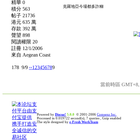
精華 0
克羅地亞今場都多詐糊
積分 563
帖子 21736
港元 635 萬
存款 392 萬
聲望 898
閱讀權限 20
註冊 12/1/2006
來自 Aegean Coast
178
9/9
‹‹
1
2
3
4
5
6
7
8
9
當前時區 GMT+8, 現
Powered by
Discuz!
5.0.0
© 2001-2006
Comsenz Inc.
Processed in 0.019722 second(s), 7 queries , Gzip enabled
The style designed by
e-Fresh WorkTeam