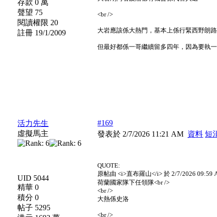
存款 0 萬
聲望 75
<br />
閱讀權限 20
大岩應該係大熱門，基本上係行緊西野朗
註冊 19/1/2009
但最好都係一哥繼續留多四年，因為要執
#169
活力先生
虛擬馬主
發表於 2/7/2026 11:21 AM
資料
短
QUOTE:
原帖由 <i>直布羅山</i> 於 2/7/2026 09:59 
UID 5044
荷蘭國家隊下任領隊<br />
精華 0
<br />
積分 0
大熱係史洛
帖子 5295
<br />