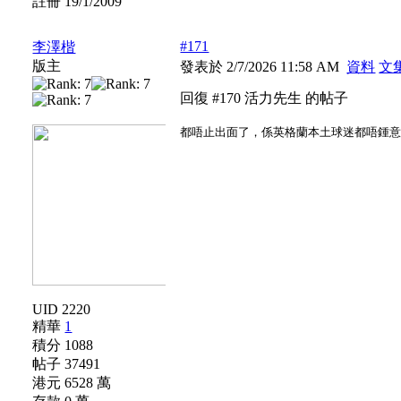
註冊 19/1/2009
#171
李澤楷
版主
發表於 2/7/2026 11:58 AM
資料
文
回復 #170 活力先生 的帖子
都唔止出面了，係英格蘭本土球迷都唔鍾
UID 2220
精華
1
積分 1088
帖子 37491
港元 6528 萬