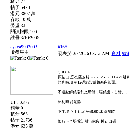
積分 77
帖子 5473
港元 3807 萬
存款 10 萬
聲望 33
閱讀權限 100
註冊 3/10/2006
ayaya9992003
#165
虛擬馬主
發表於 2/7/2026 08:12 AM
資料
短
QUOTE:
原帖由
直布羅山
於 2/7/2026 07:00 AM 發
比利時加時 12碼絕殺反超塞內加爾。
不過點解係泰利文斯射，唔係盧卡古射。
比利時 好驚險
UID 2295
精華 0
下半場 八十到尾 先追和2球 踢加時
積分 563
帖子 21736
加時下半場 接近補時階段 搏到12碼
港元 635 萬