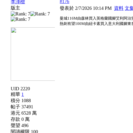
#176
李澤楷
版主
發表於 2/7/2026 10:14 PM
資料
文
曼城116M由森林買入英格蘭國腳艾利阿治
熱刺有望100M由紐卡素買入意大利國腳東
UID 2220
精華
1
積分 1088
帖子 37491
港元 6528 萬
存款 0 萬
聲望 496
閱讀權限 100