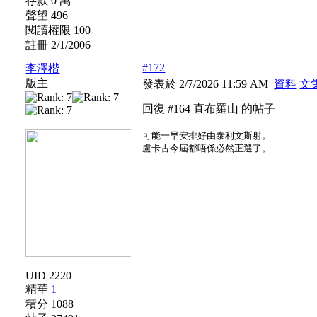
存款 0 萬
聲望 496
閱讀權限 100
註冊 2/1/2006
#172
李澤楷
版主
發表於 2/7/2026 11:59 AM
資料
文
回復 #164 直布羅山 的帖子
可能一早安排好由泰利文斯射。
盧卡古今屆都唔係必然正選了。
UID 2220
精華
1
積分 1088