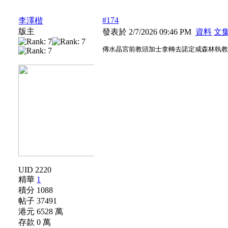
#174
李澤楷
版主
發表於 2/7/2026 09:46 PM
資料
文
傳水晶宮前教頭加士拿轉去諾定咸森林執
UID 2220
精華
1
積分 1088
帖子 37491
港元 6528 萬
存款 0 萬