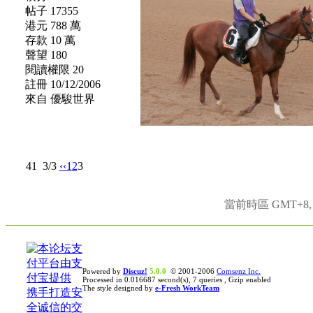
帖子 17355
港元 788 萬
存款 10 萬
聲望 180
閱讀權限 20
註冊 10/12/2006
來自 優駿世界
41
3/3
‹‹
1
2
3
當前時區 GMT+8, 現
Powered by
Discuz!
5.0.0
© 2001-2006
Comsenz Inc.
Processed in 0.016687 second(s), 7 queries , Gzip enabled
The style designed by
e-Fresh WorkTeam