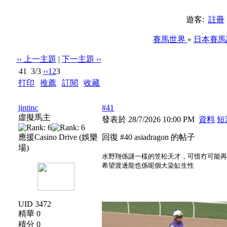
遊客:
註冊
賽馬世界
»
日本賽馬
‹‹ 上一主題
|
下一主題 ››
41
3/3
‹‹
1
2
3
打印
|
推薦
|
訂閱
|
收藏
標題: 26年7月日本賽馬討論區
jintinc
#41
虛擬馬主
發表於 28/7/2026 10:00 PM
資料
短
應援Casino Drive (娛樂
回復 #40 asiadragon 的帖子
場)
水野翔係謎一樣的笠松天才，可惜冇可能
希望渡邊龍也係呢個大染缸生性
UID 3472
精華 0
積分 0