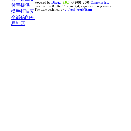
Powered by
Discuz!
5.0.0
© 2001-2006
Comsenz Inc.
Processed in 0.016337 second(s), 7 queries , Gzip enabled
The style designed by
e-Fresh WorkTeam