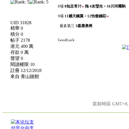
8場
8知足常汁
w
拖 4友瑩光 + 10川河耀駒
9場
11撼天鐵翼 + 12怡傲錢莊
w
UID 31828
最多第三
3嘉應勇將
精華 0
積分 0
帖子 2178
GoodLuck
港元 400 萬
存款 0 萬
聲望 0
閱讀權限 10
註冊 12/12/2018
來自 青山賭館
當前時區 GMT+8, 現