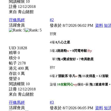
閱讀權限 10
註冊 12/12/2018
來自 青山賭館
#2
孖條馬經
活躍會員
發表於 8/7/2026 06:02 PM
資料
短
孖寶
4場
8八心之星
UID 31828
5場
2路路勁
w
+ 8閃電奇駿
冷p
精華 0
積分 0
單T
拖 4寶成智好 + 7奇異歡星
帖子 2178
孖T
港元 400 萬
存款 0 萬
6場
2'競駿系'非凡
w
拖 11友得盈 + 12首駿
聲望 0
閱讀權限 10
柒場
10友駿同心
wp
爛命+蘇
拖 2連連幸運 +
註冊 12/12/2018
來自 青山賭館
#3
孖條馬經
活躍會員
發表於 8/7/2026 06:05 PM
資料
短