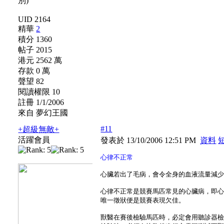
UID 2164
精華
2
積分 1360
帖子 2015
港元 2562 萬
存款 0 萬
聲望 82
閱讀權限 10
註冊 1/1/2006
來自 夢幻王國
#11
+超級無敵+
活躍會員
發表於 13/10/2006 12:51 PM
資料
心律不正常
心臟若出了毛病，會令全身的血液流量減
心律不正常是競賽馬匹常見的心臟病，即
唯一徵狀便是競賽表現欠佳。
獸醫在賽後檢驗馬匹時，必定會用聽診器