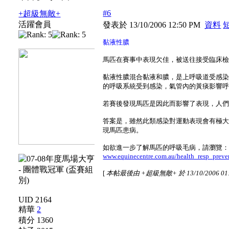
#6
+超級無敵+
活躍會員
發表於 13/10/2006 12:50 PM
資料
黏液性膿
馬匹在賽事中表現欠佳，被送往接受臨床
黏液性膿混合黏液和膿，是上呼吸道受感
的呼吸系統受到感染，氣管內的黃痰影響
若賽後發現馬匹是因此而影響了表現，人
答案是，雖然此類感染對運動表現會有極
現馬匹患病。
如欲進一步了解馬匹的呼吸毛病，請瀏覽
www.equinecentre.com.au/health_resp_preve
[
本帖最後由 +超級無敵+ 於 13/10/2006 01
UID 2164
精華
2
積分 1360