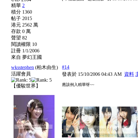
精華
2
積分 1360
帖子 2015
港元 2562 萬
存款 0 萬
聲望 82
閱讀權限 10
註冊 1/1/2006
來自 夢幻王國
#14
wksstephen
(柏木由生)
活躍會員
發表於 15/10/2006 04:43 AM
資料
應該例入精華呀~~
【優駿世界】