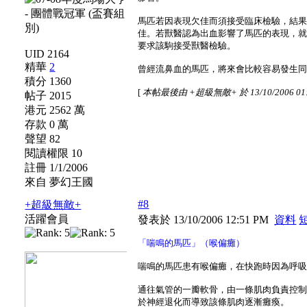
馬匹若因表現欠佳而須接受臨床檢驗，結
佳。若獸醫認為出血影響了馬匹的表現，
要求該駒接受獸醫檢驗。
UID 2164
精華
2
曾經流鼻血的馬匹，將來會比較容易發生
積分 1360
[
本帖最後由 +超級無敵+ 於 13/10/2006 01
帖子 2015
港元 2562 萬
存款 0 萬
聲望 82
閱讀權限 10
註冊 1/1/2006
來自 夢幻王國
#8
+超級無敵+
活躍會員
發表於 13/10/2006 12:51 PM
資料
「喘鳴的馬匹」（喉偏癱）
喘鳴的馬匹患有喉偏癱，在快跑時因為呼
通往氣管的一瓣軟骨，由一條肌肉負責控
於神經退化而導致該條肌肉逐漸癱瘓。