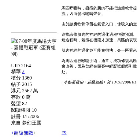
馬匹呼吸時，癱瘓的肌肉不能把該瓣軟骨
流，因而發出喘鳴聲音。
由於該瓣軟骨停留在氣管入口，使吸入的
連接該條肌肉的神經的退化過程很難預測
短途程時，若能在後段才加速，馬匹的表
肌肉神經的退化亦可能會很快，令一匹看
為馬匹進行喉嚨手術，通常可成功修復馬
UID 2164
會改善，因為曾經在競賽中經歷喉癱瘓引
精華
2
赴。
積分 1360
[
本帖最後由 +超級無敵+ 於 13/10/2006 01
帖子 2015
港元 2562 萬
存款 0 萬
聲望 82
閱讀權限 10
註冊 1/1/2006
來自 夢幻王國
#9
+超級無敵+