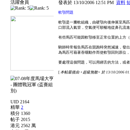
活躍會員
發表於 13/10/2006 12:51 PM
資料
軟顎問題
軟顎是一瓣軟組織，由硬顎向後伸展至馬
口部流入氣管，空氣便可順暢地從鼻孔流
有些馬匹可能因軟顎移至正常位置的上方
騎師時常報告馬匹在競跑時突然減速，發
為馬匹可藉著吞咽動作而使軟顎回到原位
要處理這個問題，可以用綁舌的方法，或
[
本帖最後由 +超級無敵+ 於 13/10/2006 01
UID 2164
精華
2
積分 1360
帖子 2015
港元 2562 萬