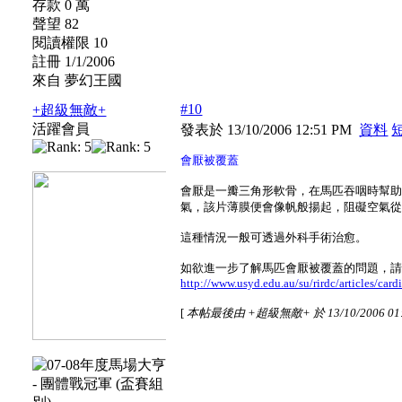
存款 0 萬
聲望 82
閱讀權限 10
註冊 1/1/2006
來自 夢幻王國
#10
+超級無敵+
活躍會員
發表於 13/10/2006 12:51 PM
資料
會厭被覆蓋
會厭是一瓣三角形軟骨，在馬匹吞咽時幫
氣，該片薄膜便會像帆般揚起，阻礙空氣
這種情況一般可透過外科手術治愈。
如欲進一步了解馬匹會厭被覆蓋的問題，
http://www.usyd.edu.au/su/rirdc/articles/card
[
本帖最後由 +超級無敵+ 於 13/10/2006 01