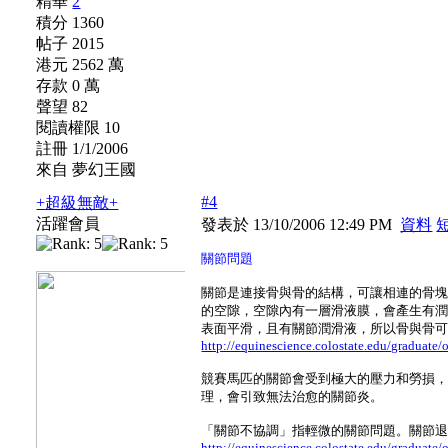
精華
2
積分 1360
帖子 2015
港元 2562 萬
存款 0 萬
聲望 82
閱讀權限 10
註冊 1/1/2006
來自 夢幻王國
#4
+超級無敵+
活躍會員
發表於 13/10/2006 12:49 PM
資料
關節問題
關節是連接骨與骨的結構，可讓相連的骨
的空隙，空隙內有一層滑液膜，會產生有
表面平滑，且有關節潤滑液，所以骨與骨
http://equinescience.colostate.edu/graduate/
競賽馬匹的關節會受到極大的壓力和勞損
理，會引致無法治愈的關節炎。
「關節不協調」指輕微的關節問題。關節
http://equinescience.colostate.edu/graduate/