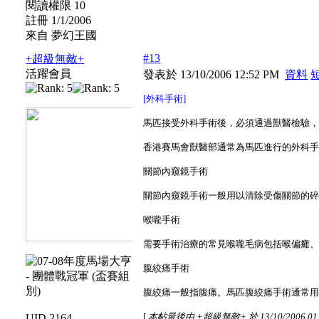
閱讀權限 10
註冊 1/1/2006
來自 夢幻王國
#13
+超級無敵+
活躍會員
發表於 13/10/2006 12:52 PM
資料
[外科手術]
馬匹接受外科手術後，必須通過獸醫檢驗
香港賽馬會獸醫部通常為馬匹進行的外科
關節內窺鏡手術
關節內窺鏡手術一般用以清除受傷關節的
喉嚨手術
需要手術治療的常見喉嚨毛病包括喉偏癱
腹絞痛手術
腹絞痛一般指腹痛。馬匹腹絞痛手術通常
[
本帖最後由 +超級無敵+ 於 13/10/2006 01
UID 2164