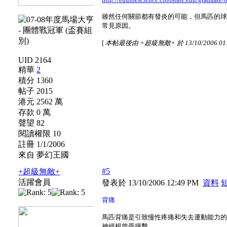
雖然任何關節都有發炎的可能，但馬匹的
常見原因。
[
本帖最後由 +超級無敵+ 於 13/10/2006 01
UID 2164
精華
2
積分 1360
帖子 2015
港元 2562 萬
存款 0 萬
聲望 82
閱讀權限 10
註冊 1/1/2006
來自 夢幻王國
#5
+超級無敵+
活躍會員
發表於 13/10/2006 12:49 PM
資料
背痛
馬匹背痛是引致慢性疼痛和失去運動能力
神經根曾受撞擊。