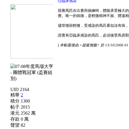
亞臨床感染
競賽馬匹在出賽與操練時，體能承受極大
覺。唯一的病徵，是輕微精神不振、體溫
儘管徵狀輕微，受感染的馬匹看似沒有病
證實有亞臨床感染的馬匹，必須接受馬房
[
本帖最後由 +超級無敵+ 於 13/10/2006 01
UID 2164
精華
2
積分 1360
帖子 2015
港元 2562 萬
存款 0 萬
聲望 82