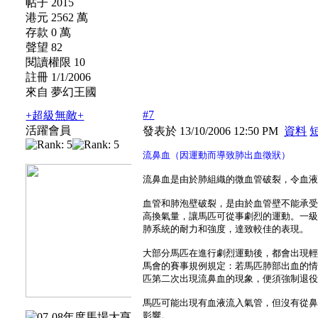
帖子 2015
港元 2562 萬
存款 0 萬
聲望 82
閱讀權限 10
註冊 1/1/2006
來自 夢幻王國
#7
+超級無敵+
活躍會員
發表於 13/10/2006 12:50 PM
資料
流鼻血（因運動而導致肺出血徵狀）
流鼻血是由於肺組織的微血管破裂，令血
血管和肺泡壁破裂，是由於血管壁不能承
高換氣量，讓馬匹可從事劇烈的運動。一
肺系統的耐力和強度，達致較佳的表現。
大部分馬匹在進行劇烈運動後，都會出現
馬會的賽事規例規定：若馬匹肺部出血的
匹第二次出現流鼻血的現象，便須強制退
馬匹可能出現有血液流入氣管，但沒有從
影響。