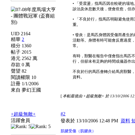
• 「受震盪」指馬匹因在較硬的場
診治及休息數天後，便會痊愈，但
• 「不良於行」指馬匹明顯避免使
重。
UID 2164
• 發炎：是馬匹身體因受傷而產生
精華
2
活動等。身體有時可能會反應過度
積分 1360
常。
帖子 2015
有時，獸醫在報告中僅會指出馬匹
港元 2562 萬
行，但卻未有足夠的時間或儀器作
存款 0 萬
聲望 82
不良於行的馬匹會轉介給馬房獸醫
閱讀權限 10
資料。
註冊 1/1/2006
來自 夢幻王國
[
本帖最後由 +超級無敵+ 於 13/10/2006 12
#2
+超級無敵+
活躍會員
發表於 13/10/2006 12:48 PM
資料
肌腱受傷（肌腱炎）