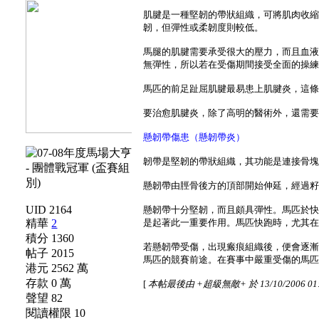
肌腱是一種堅韌的帶狀組織，可將肌肉收
韌，但彈性或柔韌度則較低。
馬腿的肌腱需要承受很大的壓力，而且血
無彈性，所以若在受傷期間接受全面的操
馬匹的前足趾屈肌腱最易患上肌腱炎，這
要治愈肌腱炎，除了高明的醫術外，還需
懸韌帶傷患（懸韌帶炎）
韌帶是堅韌的帶狀組織，其功能是連接骨
懸韌帶由脛骨後方的頂部開始伸延，經過
UID 2164
懸韌帶十分堅韌，而且頗具彈性。馬匹於
精華
2
是起著此一重要作用。馬匹快跑時，尤其
積分 1360
若懸韌帶受傷，出現瘢痕組織後，便會逐
帖子 2015
馬匹的競賽前途。在賽事中嚴重受傷的馬
港元 2562 萬
存款 0 萬
[
本帖最後由 +超級無敵+ 於 13/10/2006 01
聲望 82
閱讀權限 10