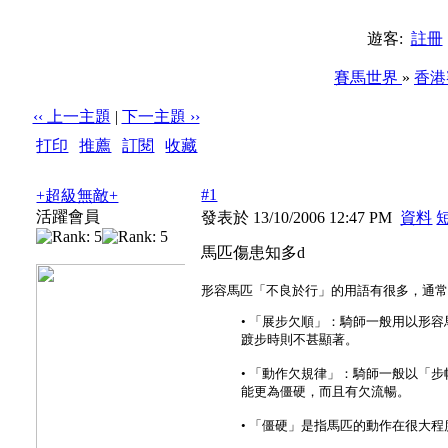
遊客:
註冊
賽馬世界
»
香港
‹‹ 上一主題
|
下一主題 ››
打印
|
推薦
|
訂閱
|
收藏
標題: 馬匹傷患知多d
#1
+超級無敵+
活躍會員
發表於 13/10/2006 12:47 PM
資料
馬匹傷患知多d
形容馬匹「不良於行」的用語有很多，通
• 「展步欠順」：騎師一般用以形
踱步時則不甚顯著。
• 「動作欠規律」：騎師一般以「
能更為僵硬，而且有欠流暢。
• 「僵硬」是指馬匹的動作在很大