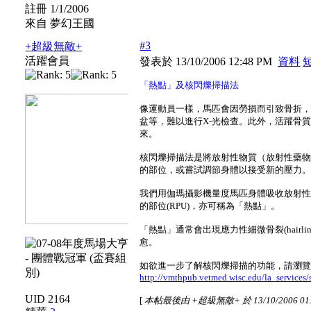
註冊 1/1/2006
來自 夢幻王國
#3
+超級無敵+
活躍會員
發表於 13/10/2006 12:48 PM
資料
「熱點」及核閃爍掃描法
像運動員一樣，馬匹會因勞損而引致骨折
盆等，難以進行X-光檢查。此外，活躍骨
來。
核閃爍掃描法是將放射性物質（放射性藥
的部位，或嘗試調節身體以接受新的壓力
我們用伽瑪攝影機量度馬匹身體吸收放射
的部位(RPU)，亦可稱為「熱點」。
「熱點」通常會出現應力性細微骨裂(hairline
愈。
如欲進一步了解核閃爍掃描的功能，請瀏
http://vmthpub.vetmed.wisc.edu/la_services
UID 2164
[
本帖最後由 +超級無敵+ 於 13/10/2006 01