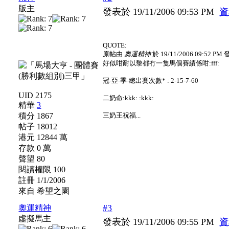
版主
發表於 19/11/2006 09:53 PM
資
QUOTE:
原帖由
奧運精神
於 19/11/2006 09:52 PM
好似咁耐以黎都冇一隻馬個賽績係咁:fff:
冠-亞-季-總出賽次數* : 2-15-7-60
UID 2175
二奶命:kkk: :kkk:
精華
3
積分 1867
三奶王祝福...
帖子 18012
港元 12844 萬
存款 0 萬
聲望 80
閱讀權限 100
註冊 1/1/2006
來自 希望之園
#3
奧運精神
虛擬馬主
發表於 19/11/2006 09:55 PM
資