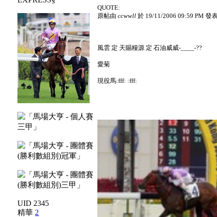
QUOTE:
原帖由
ccwwll
於 19/11/2006 09:59 PM 發
風雲 定 天賜糧源 定 石油威威-____-??
愛菊
現役馬:fff: :fff:
UID 2345
精華
2