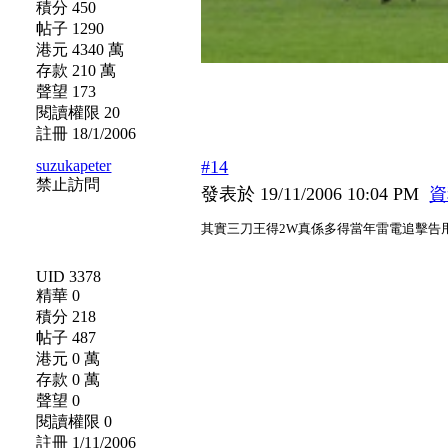
積分 450
帖子 1290
港元 4340 萬
存款 210 萬
聲望 173
閱讀權限 20
註冊 18/1/2006
suzukapeter
#14
禁止訪問
發表於 19/11/2006 10:04 PM
資
其實三刀王得2W真係多得當年雷電追擊告
UID 3378
精華 0
積分 218
帖子 487
港元 0 萬
存款 0 萬
聲望 0
閱讀權限 0
註冊 1/11/2006