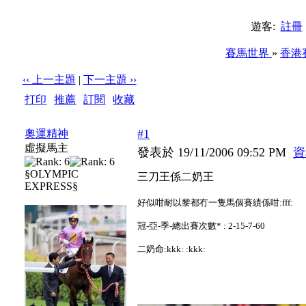
遊客:
註冊
賽馬世界
»
香港
‹‹ 上一主題
|
下一主題 ››
打印
|
推薦
|
訂閱
|
收藏
標題: 三刀王係二奶王
#1
奧運精神
虛擬馬主
發表於 19/11/2006 09:52 PM
資
§OLYMPIC
三刀王係二奶王
EXPRESS§
好似咁耐以黎都冇一隻馬個賽績係咁:fff:
冠-亞-季-總出賽次數* : 2-15-7-60
二奶命:kkk: :kkk: