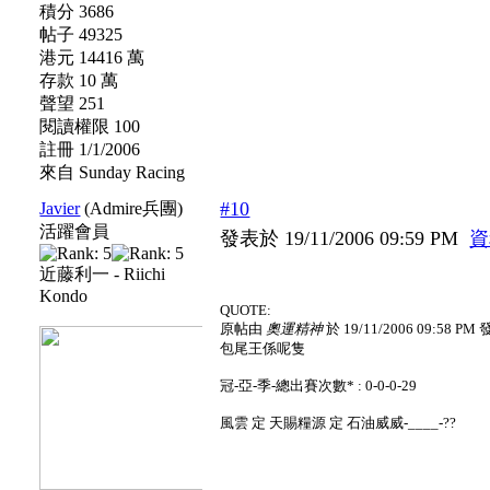
積分 3686
帖子 49325
港元 14416 萬
存款 10 萬
聲望 251
閱讀權限 100
註冊 1/1/2006
來自 Sunday Racing
#10
Javier
(Admire兵團)
活躍會員
發表於 19/11/2006 09:59 PM
資
近藤利一 - Riichi
Kondo
QUOTE:
原帖由
奧運精神
於 19/11/2006 09:58 PM
包尾王係呢隻
冠-亞-季-總出賽次數* : 0-0-0-29
風雲 定 天賜糧源 定 石油威威-____-??