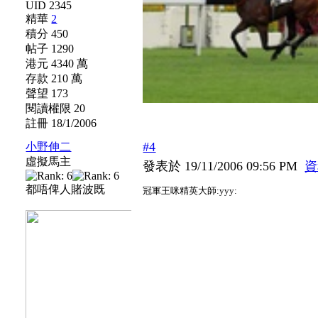
UID 2345
精華
2
積分 450
帖子 1290
港元 4340 萬
存款 210 萬
聲望 173
閱讀權限 20
註冊 18/1/2006
#4
小野伸二
虛擬馬主
發表於 19/11/2006 09:56 PM
資
都唔俾人賭波既
冠軍王咪精英大師:yyy: