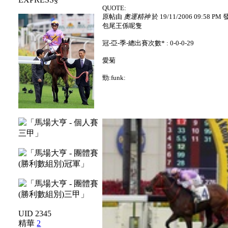
QUOTE:
原帖由
奧運精神
於 19/11/2006 09:58 PM
包尾王係呢隻
冠-亞-季-總出賽次數* : 0-0-0-29
愛菊
勁:funk:
UID 2345
精華
2