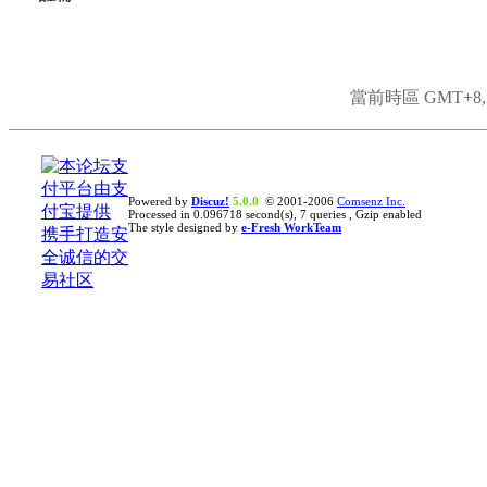
當前時區 GMT+8, 現
Powered by
Discuz!
5.0.0
© 2001-2006
Comsenz Inc.
Processed in 0.096718 second(s), 7 queries , Gzip enabled
The style designed by
e-Fresh WorkTeam