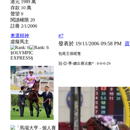
港元 1989 萬
存款 10 萬
聲望 0
閱讀權限 20
註冊 2/1/2006
#7
奧運精神
虛擬馬主
發表於 19/11/2006 09:58 PM
資
§OLYMPIC
包尾王係呢隻
EXPRESS§
冠-亞-季-總出賽次數* : 0-0-0-29