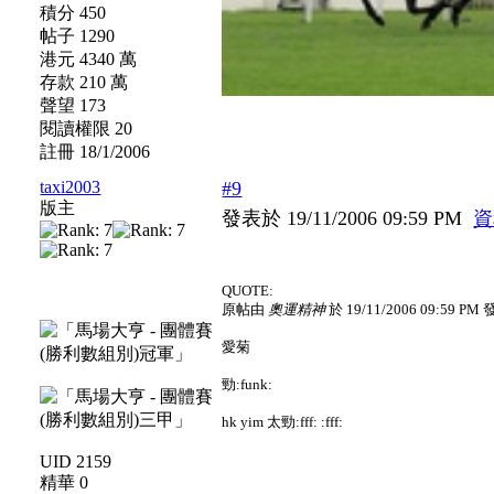
積分 450
帖子 1290
港元 4340 萬
存款 210 萬
聲望 173
閱讀權限 20
註冊 18/1/2006
taxi2003
#9
版主
發表於 19/11/2006 09:59 PM
資
QUOTE:
原帖由
奧運精神
於 19/11/2006 09:59 PM
愛菊
勁:funk:
hk yim 太勁:fff: :fff:
UID 2159
精華 0