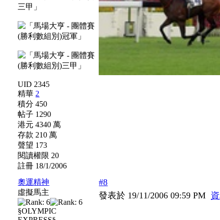
UID 2345
精華
2
積分 450
帖子 1290
港元 4340 萬
存款 210 萬
聲望 173
閱讀權限 20
註冊 18/1/2006
#8
奧運精神
虛擬馬主
發表於 19/11/2006 09:59 PM
資
§OLYMPIC
EXPRESS§