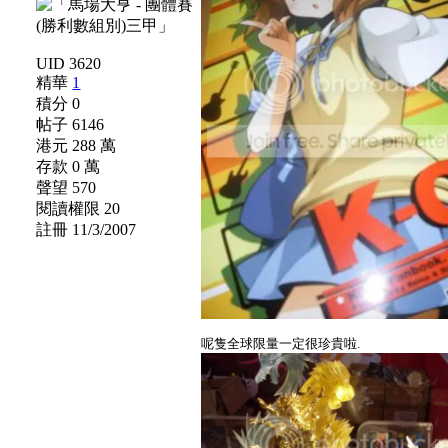
UID 3620
精華
1
積分 0
帖子 6146
港元 288 萬
存款 0 萬
聲望 570
閱讀權限 20
註冊 11/3/2007
呢隻全球限量一定很珍貴啦.