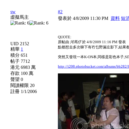
sw
#2
虛擬馬主
發表於 4/8/2009 11:30 PM
資料
短
QUOTE:
原帖由
河馬仔
於 4/8/2009 11:16 PM 發表
UID 2152
點都想去多次睇下有冇乜野漏左影下,結果都
精華
1
積分 651
突然又發現一本K-ON本,同樣是彩色本子,SI
帖子 7712
http://i208.photobucket.com/albums/bb282
港元 6983 萬
存款 100 萬
聲望 0
閱讀權限 20
註冊 1/1/2006