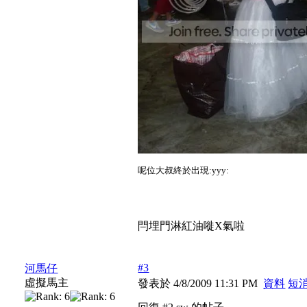
呢位大叔終於出現:yyy:
閂埋門淋紅油嘥X氣啦
#3
河馬仔
虛擬馬主
發表於 4/8/2009 11:31 PM
資料
短