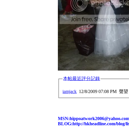
本帖最近評分記錄
iamjack
12/8/2009 07:08 PM
聲望
MSN:hippoatwork2006@yahoo.com
BLOG:http://hkheadline.com/blog/