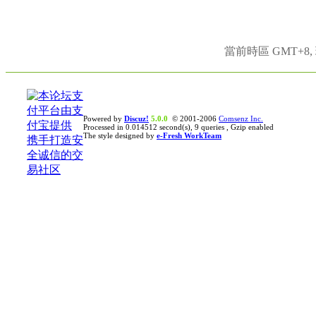
當前時區 GMT+8, 現
Powered by
Discuz!
5.0.0
© 2001-2006
Comsenz Inc.
Processed in 0.014512 second(s), 9 queries , Gzip enabled
The style designed by
e-Fresh WorkTeam