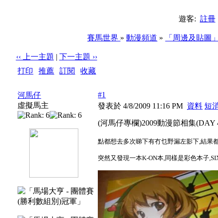
遊客:
註冊
賽馬世界
»
動漫頻道
»
「周邊及貼圖
‹‹ 上一主題
|
下一主題 ››
打印
|
推薦
|
訂閱
|
收藏
標題: (河馬仔專欄)2009動漫節相集(DAY 4 --- PART 1)
#1
河馬仔
虛擬馬主
發表於 4/8/2009 11:16 PM
資料
短
(河馬仔專欄)2009動漫節相集(DAY 4 --
點都想去多次睇下有冇乜野漏左影下,結果都
突然又發現一本K-ON本,同樣是彩色本子,SI