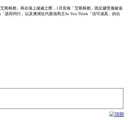
艾斯根都」再在場上揚威之際，1月宣佈「艾斯根都」因足腱受傷被逼
誰與同行」以及澳洲近代最強馬王So You Think「信可成真」的出