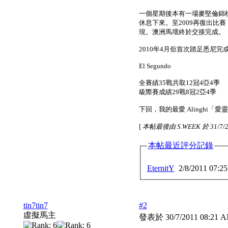
一個星期後本有一場麥堅倫錦
休息下來。至2009再復出比賽
現。澳洲馬壇終於交接完成。
2010年4月佢首次踏足悉尼
El Segundo
全賽績35戰共取12冠4亞4季
級際賽成績29戰8冠2亞4季
下回，我的最愛 Alinghi「愛
[
本帖最後由 S.WEEK 於 31/7/2
本帖最近評分記錄
EternitY
2/8/2011 07:2
tin7tin7
#2
虛擬馬主
發表於 30/7/2011 08:21