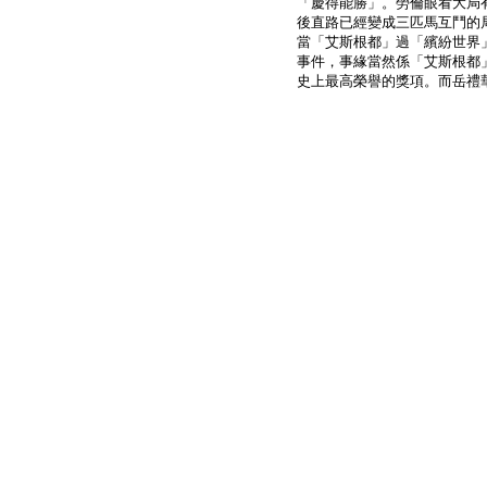
「慶得能勝」。勞倫眼看大局
後直路已經變成三匹馬互鬥的
當「艾斯根都」過「繽紛世界
事件，事緣當然係「艾斯根都
史上最高榮譽的獎項。而岳禮