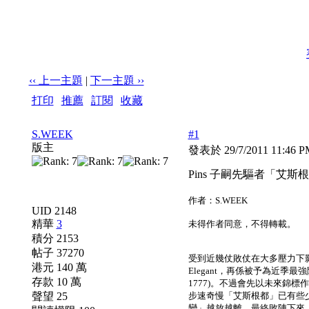
‹‹ 上一主題
|
下一主題 ››
打印
|
推薦
|
訂閱
|
收藏
標題: Pins 子嗣先驅者「艾斯根都」- 後篇
S.WEEK
#1
版主
發表於 29/7/2011 11:46 
Pins 子嗣先驅者「艾斯根
作者：S.WEEK
UID 2148
精華
3
未得作者同意，不得轉載。
積分 2153
帖子 37270
受到近幾仗敗仗在大多壓力下影
港元 140 萬
Elegant，再係被予為近季
存款 10 萬
1777)。不過會先以未來
聲望 25
步速奇慢「艾斯根都」已有些
變」越放越離，最終敗陣下來