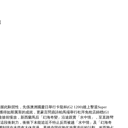
篇
性，先係澳洲國慶日舉行卡龍杯(G2 1200)後上擊退Super
一哩獲得如斯厲害的成就，更豪言問鼎詩柏馬場舉行杜拜免稅店錦標(G1
沿途搶前慢放，新西蘭馬后「幻海奇變」沿途跟實「水中情」，至直路彎
了這段衝刺力，衝衝下未能追近不特止反而被越「水中情」及「幻海奇
博到現在未曾有大休息過。幕後亦因此敗仗放棄遠征的計劃，改而跑七