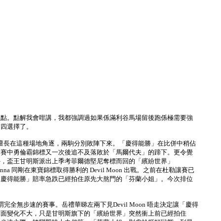
弱點。點解我會咁講，我都強調過如果係滿利谷馬場留後跑係極需要強
第四選擇了。
均不擅長在這種場地角逐，兩駒分別敗陣下來。「慶得能勝」在比併中稍佔
身賽中勇倫霸錦標又一次後追不及落敗於「馬爾代夫」的蹄下。更令覺
外，盃王甘明斯派出上季考菲爾德堅尼奪標而回的「繽紛世界」
onna 同剛在東寶錦標取得勝利的 Devil Moon 出戰。之前在杜勒讓賽已
「慶得能勝」賠率急跌已經拍住原先大熬門的「芬蘭小姐」。今次排位
無步速的賽事。岳禮華睇左兩下見Devil Moon 唔走決定讓「慶得
前面變化不大，只是甘明斯旗下的「繽紛世界」突然衝上前已經拍住