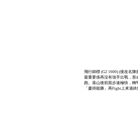
飛行錦標 (G2 1600)
最重要係再沒有強手出戰，形
跑。落山後前面步速極快，轉
「慶得能勝」再Fight上來