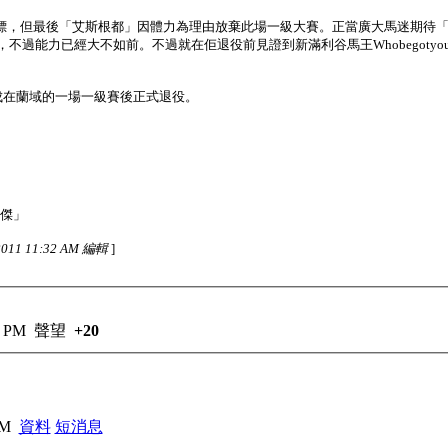
標，但最後「艾斯根都」因體力為理由放棄此場一級大賽。正當廣大馬迷期待「
，不過能力已經大不如前。不過就在佢退役前見證到新滿利谷馬王Whobegotyou「
完成在蘭域的一場一級賽後正式退役。
靈傑」
011 11:32 AM 編輯
]
5 PM
聲望
+20
 AM
資料
短消息