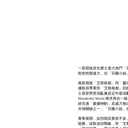
一星期後原先覺士盾大熱門「
勁突然變速力，但「芬蘭小姐
兩星期後「艾斯根都」同「慶得
優取得季軍而「艾斯根都」則
士盾形勢更混亂像是近年最混
Wonderful World 務
經見過「麥娜神駒」其威力無
亦係關鍵之一，「芬蘭小姐」
賽事展開，如預期其實差不多。
能勝」採取放頭戰略，而「艾