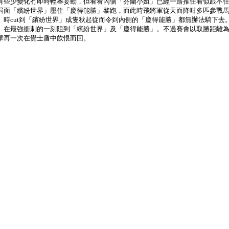
有些少變化冇即時輕舉妄動，但看看內側「芬蘭小姐」已經一路推住看似跟不
局面「繽紛世界」壓住「慶得能勝」黎跑，而此時飛將軍從天而降咁多匹參戰
」時cut到「繽紛世界」成隻秋起從而令到內側的「慶得能勝」都無辦法騎下去
」在最強衝刺的一刻阻到「繽紛世界」及「慶得能勝」。不過賽會以取勝距離
華再一次在覺士盾中飲恨而回。