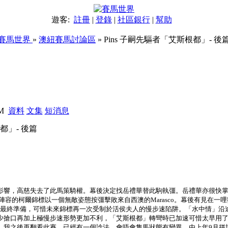
遊客:
註冊
|
登錄
|
社區銀行
|
幫助
賽馬世界
»
澳紐賽馬討論區
» Pins 子嗣先驅者「艾斯根都」- 後
PM
資料
文集
短消息
都」- 後篇
響，高慈失去了此馬策騎權。幕後決定找岳禮華替此駒執彊。岳禮華亦很快掌握此駒習
最強陣容的柯爾錦標以一個無敵姿態按彊擊敗來自西澳的Marasco。幕後有見在
錦標作最終準備，可惜未來錦標再一次受制於活侯夫人的慢步速陷阱。「水中情」
少搶口再加上極慢步速形勢更加不利，「艾斯根都」轉彎時已加速可惜太早用
。我之後再翻看此賽，已經有一個諗法，會唔會隻馬狀態有變異，由上年9月拼