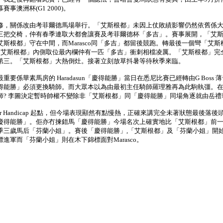
澳洲杯(G1 2000)。
，關係改由考菲爾德馬場舉行。「艾斯根都」未因上仗敗績影響仍然依舊係大熱門
三把交椅，仲有春季連取大都會讓賽及考菲爾德杯「多吉」。賽事展開，「艾
斯根都」守在中間，而Marasco同「多吉」都留後競跑。轉最後一個彎「艾
o係「艾斯根都」內側取位最內欄仲有一匹「多吉」衝刺相檔凌厲。「艾斯根都」完全
第三。「艾斯根都」大熱倒灶。接著立刻放草抖暑等待秋季來臨。
要係華素馬房的 Haradasun「慶得能勝」當日在悉尼比賽已經轉由G Bos
得能勝」必須更換騎師。而大眾本以為由最初主任騎師羅理雅再為此駒執彊。
師? 李圖決定暫時帥權不變除非「艾斯根都」同「慶得能勝」同場角逐就由岳禮
s Star Handicap 起點，但今場表現顯然有點慢熱，正確來講完全未著狀
慶得能勝」。佢亦冇揀錯馬「慶得能勝」今場名次上確實地比「艾斯根都」前
季三歲馬后「芬蘭小姐」。賽後「慶得能勝」,「艾斯根都」及「芬蘭小姐」開
進軍而「芬蘭小姐」則在木下錦標面對Marasco。