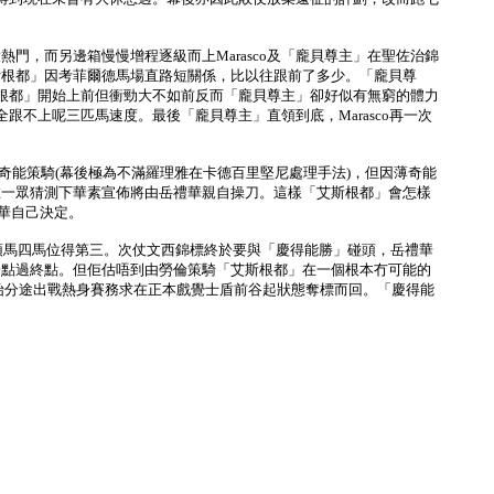
，而另邊箱慢慢增程逐級而上Marasco及「龐貝尊主」在聖佐治錦
斯根都」因考菲爾德馬場直路短關係，比以往跟前了多少。「龐貝尊
斯根都」開始上前但衝勁大不如前反而「龐貝尊主」卻好似有無窮的體力
跟不上呢三匹馬速度。最後「龐貝尊主」直領到底，Marasco再一次
s 薄奇能策騎(幕後極為不滿羅理雅在卡德百里堅尼處理手法)，但因薄奇能
在一眾猜測下華素宣佈將由岳禮華親自操刀。這樣「艾斯根都」會怎樣
華自己決定。
態最後落後頭馬四馬位得第三。次仗文西錦標終於要與「慶得能勝」碰頭，岳禮華
一點過終點。但佢估唔到由勞倫策騎「艾斯根都」在一個根本冇可能的
始分途出戰熱身賽務求在正本戲覺士盾前谷起狀態奪標而回。「慶得能