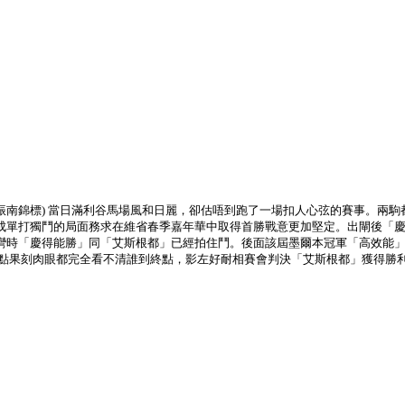
 (後改名陳振南錦標) 當日滿利谷馬場風和日麗，卻估唔到跑了一場扣人心弦的賽事
成單打獨鬥的局面務求在維省春季嘉年華中取得首勝戰意更加堅定。出閘後「
彎時「慶得能勝」同「艾斯根都」已經拍住鬥。後面該屆墨爾本冠軍「高效能」
過終點果刻肉眼都完全看不清誰到終點，影左好耐相賽會判決「艾斯根都」獲得勝