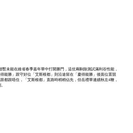
。兩駒都暫未能在維省春季嘉年華中打開勝門，這仗兩駒除測試滿利谷性能，
慶得能勝」跟守好位「艾斯根都」則沿途留在「慶得能勝」後面位置競
跟都跟唔住，「艾斯根都」直路時稍稍佔先，但岳禮華連續秋左4鞭，
利。