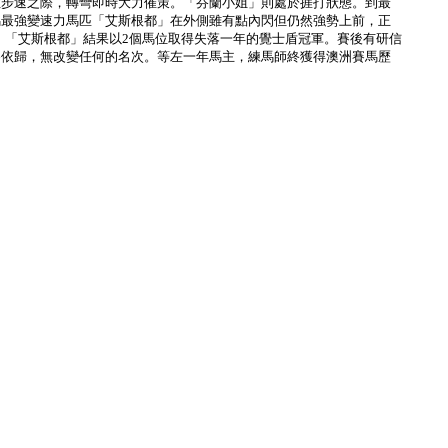
住步速之際，轉彎即時大力催策。「芬蘭小姐」則處於捱打狀態。到最
馬最強變速力馬匹「艾斯根都」在外側雖有點內閃但仍然強勢上前，正
。「艾斯根都」結果以2個馬位取得失落一年的覺士盾冠軍。賽後有研信
為依歸，無改變任何的名次。等左一年馬主，練馬師終獲得澳洲賽馬歷