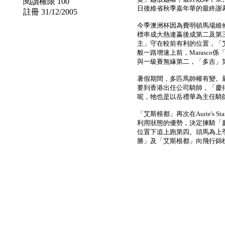
閱讀權限 100
日後維省秋季嘉年華的最終謝幕賽事
註冊 31/12/2005
今季澳洲杯因為費明頓馬場維修
標串成大熱連嬴後成第二及第
主」守在較前有利的位置，「艾
般一路增速上前，Marasc
與一級賽無緣第二，「多吉」
暑假期間，多匹馬帥權有變。最重
要到香港出任公司騎師，「慶
呢，牠也是以岳禮華為主任騎
「艾斯根都」再次在Aurie'
利用狀態的優勢，決定揀騎「
位置下追上跑第四。頭馬為上
勝」及「艾斯根都」向飛行錦標