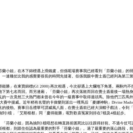
芬蘭小姐」在木下錦標遇上滑鐵盧，但係呢場賽事我已經看到「芬蘭小姐」的
」一連幾仗比我的感覺要很長的時間先撻著。佢係我眼中覺士盾已經列為第三
能勝」在東寶錦標(G1 2000) 再次相遇，今次卻遇上大爛地下角逐。兩駒
跑下第七名而回。而另邊廂，「芬蘭小姐」再次落敗而回在覺士盾最後一場熱
亂的一次竟然三大熱門都未曾在今年的一級賽事中取得過頭馬。除他們三匹馬
求再在一級大賽中揚威。近年稍有名聲的卡偉樂則派出一哩馬后「麥娜神駒」Divine Mad
比的後勁。賽事日岳禮華可謂威風八面，在覺士盾前已經大演帽子戲法，令到
抽到1檔，「艾斯根都」同「慶得能勝」呢對歡喜冤家則排在7檔及4檔起步。
「芬蘭小姐」因為抽到1檔唔想在轉直路前困死比以往跟得好前。不過今仗可謂完全
斯根都」則跟住佢認為最重要的對手「芬蘭小姐」。過了最重要的落山路段，